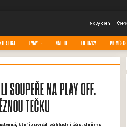
Nový člen
Člen
XTRALIGA
TÝMY
NÁBOR
KROUŽKY
PŘÍMĚSTS
LI SOUPEŘE NA PLAY OFF.
ĚZNOU TEČKU
stenci, kteří završili základní část dvěma