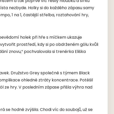
ištěm a tak poprvé víc řešily hloubku a šířku
c místa nezbyde. Holky si do každého zápasu samy
empo, 1 na 1, častější střelba, roztahování hry,
ebevědomí holek při hře s míčkem ukazuje
vytvořit prostředí, kdy si po obdrženém gólu kvůli
řídání znovu,“ pochvalovala si trenérka Eliška
ípravek. Družstvo Grey společně s týmem Black
komplikace ohledně ztráty koncentrace. Potěšil
ól ze hry. V posledním zápase přišla výhra nad
á se hodně zvýšila. Chodi víc do soubojů, už se