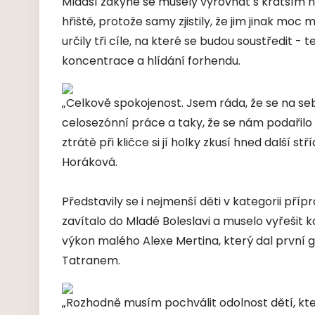
Mladší žákyně se musely vyrovnat s kratším hř
hřiště, protože samy zjistily, že jim jinak mo
určily tři cíle, na které se budou soustředit - t
koncentrace a hlídání forhendu.
„Celkově spokojenost. Jsem ráda, že se na s
celosezónní práce a taky, že se nám podařilo 
ztrátě při kličce si jí holky zkusí hned další st
Horáková.
Představily se i nejmenší děti v kategorii př
zavítalo do Mladé Boleslavi a muselo vyřešit 
výkon malého Alexe Mertina, který dal první g
Tatranem.
„Rozhodně musím pochválit odolnost dětí, kter