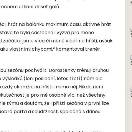
rečném utkání deset gólů.
ěci, hrát na balónku maximum času, aktivně hrát
stavě to byla částečně i výzva pro méně
 začátku jsme více či méně vládli na hřišti, avšak
laku vlastními chybami,“ komentoval trenér
lou sezónu pochválit. Dorostenky trénuji druhou
ě výsledků (loni poslední, letos třetí) nám ale
každý okamžik na hřišti i mimo něj. Nikdo není
 skutečnost je pro mě osobně víc, než všechny
e týmu a doufám, že i příští sezóna v první lize
dobrá parta a soudržnost, společně s dřinou