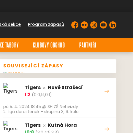
ská sekce
Program zápasů
Facebook
Flickr
Instagram
YouTube
LinkedIn
KÉ TÁBORY
KLUBOVÝ OBCHOD
PARTNEŘI
SOUVISEJÍCÍ ZÁPASY
Tigers
Nové Strašecí
1:2
(0:0,1:1,0:1)
pá 5. 4. 2024 18:45
@
SH ZŠ Nehvizdy
2. liga dorostenek - skupina 3, 9. kolo
Tigers
Kutná Hora
10:8
(3:0,4:5,3:3)