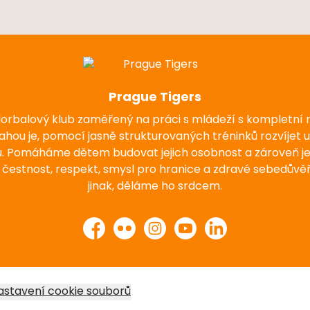
Prague Tigers
florbalový klub zaměřený na práci s mládeží s kompletní
nahou je, pomocí jasně strukturovaných tréninků rozvíjet 
u. Pomáháme dětem budovat jejich osobnost a zároveň j
 čestnost, respekt, smysl pro hranice a zdravé sebedůvěř
jinak, děláme ho srdcem.
Facebook
Flickr
Instagram
YouTube
LinkedIn
astavení cookie souborů