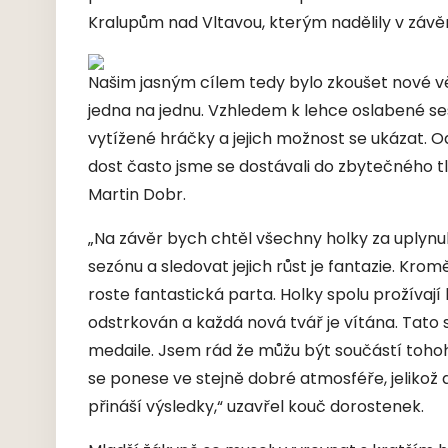
Kralupům nad Vltavou, kterým nadělily v závě
Našim jasným cílem tedy bylo zkoušet nové v
jedna na jednu. Vzhledem k lehce oslabené se
vytížené hráčky a jejich možnost se ukázat. Od
dost často jsme se dostávali do zbytečného t
Martin Dobr.
„Na závěr bych chtěl všechny holky za uplynu
sezónu a sledovat jejich růst je fantazie. Krom
roste fantastická parta. Holky spolu prožívají 
odstrkován a každá nová tvář je vítána. Tato
medaile. Jsem rád že můžu být součástí tohohl
se ponese ve stejně dobré atmosféře, jelikož 
přináší výsledky,“ uzavřel kouč dorostenek.