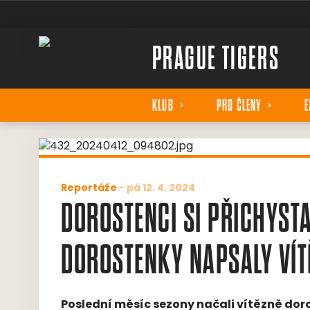
PRAGUE TIGERS
KLUB
PRO ČLENY
E
Reportáže
-
pá 12. 4. 2024
DOROSTENCI SI PŘICHYSTA
DOROSTENKY NAPSALY VÍT
Poslední měsíc sezony načali vítězně doro