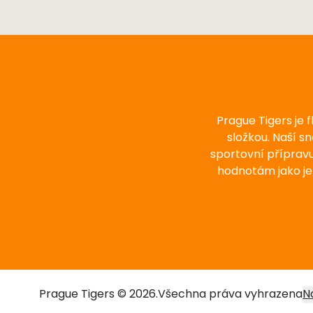
Prague Tigers je 
složkou. Naší s
sportovní příprav
hodnotám jako je
Prague Tigers © 2026.
Všechna práva vyhrazena
N