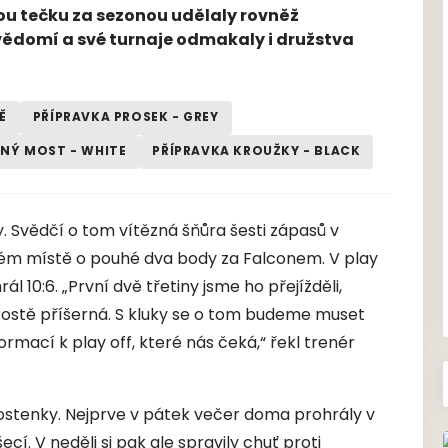
nou tečku za sezonou udělaly rovněž
evědomí a své turnaje odmakaly i družstva
Ě
PŘÍPRAVKA PROSEK - GREY
RNÝ MOST - WHITE
PŘÍPRAVKA KROUŽKY - BLACK
. Svědčí o tom vítězná šňůra šesti zápasů v
uhém místě o pouhé dva body za Falconem. V play
l 10:6. „První dvě třetiny jsme ho přejížděli,
rostě příšerná. S kluky se o tom budeme muset
formací k play off, které nás čeká,“ řekl trenér
stenky. Nejprve v pátek večer doma prohrály v
í. V neděli si pak ale spravily chuť proti