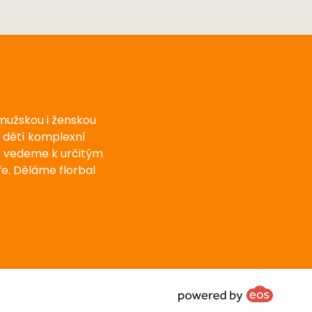
 mužskou i ženskou
u dětí komplexní
e vedeme k určitým
e. Děláme florbal