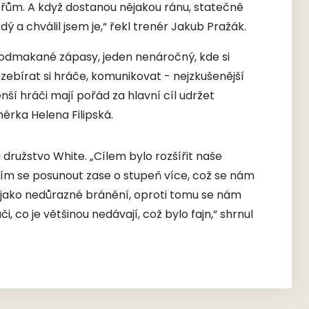
peřům. A když dostanou nějakou ránu, statečně
rdý a chválil jsem je,“ řekl trenér Jakub Pražák.
i odmakané zápasy, jeden nenáročný, kde si
ozebírat si hráče, komunikovat - nejzkušenější
ší hráči mají pořád za hlavní cíl udržet
nérka Helena Filipská.
 družstvo White. „Cílem bylo rozšířit naše
a tím se posunout zase o stupeň více, což se nám
ě jako nedůrazné bránění, oproti tomu se nám
i, co je většinou nedávají, což bylo fajn,“ shrnul