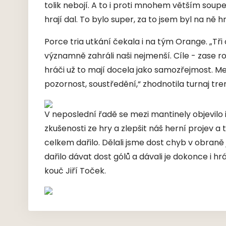
tolik nebojí. A to i proti mnohem větším sou
hrají dal. To bylo super, za to jsem byl na ně h
Porce tria utkání čekala i na tým Orange. „Tř
významně zahráli naši nejmenší. Cíle - zase r
hráči už to mají docela jako samozřejmost. Men
pozornost, soustředění,“ zhodnotila turnaj tre
V neposlední řadě se mezi mantinely objevilo i
zkušenosti ze hry a zlepšit náš herní projev 
celkem dařilo. Dělali jsme dost chyb v obran
dařilo dávat dost gólů a dávali je dokonce i hráč
kouč Jiří Toček.