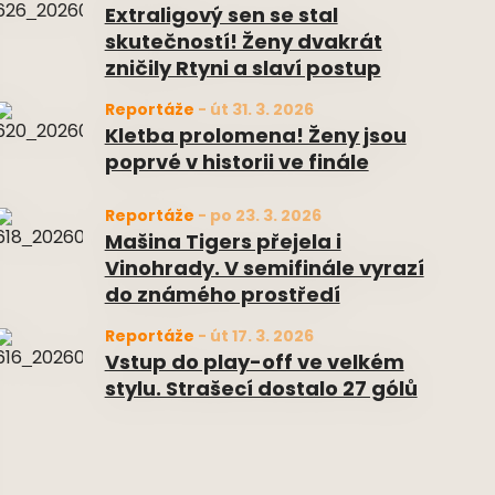
Extraligový sen se stal
skutečností! Ženy dvakrát
zničily Rtyni a slaví postup
Reportáže
-
út 31. 3. 2026
Kletba prolomena! Ženy jsou
poprvé v historii ve finále
Reportáže
-
po 23. 3. 2026
Mašina Tigers přejela i
Vinohrady. V semifinále vyrazí
do známého prostředí
Reportáže
-
út 17. 3. 2026
Vstup do play-off ve velkém
stylu. Strašecí dostalo 27 gólů