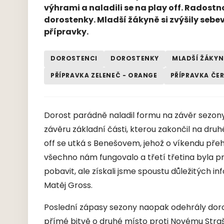
výhrami a naladili se na play off. Radost
dorostenky. Mladší žákyně si zvýšily seb
přípravky.
DOROSTENCI
DOROSTENKY
MLADŠÍ ŽÁKYN
PŘÍPRAVKA ZELENEČ - ORANGE
PŘÍPRAVKA ČE
Dorost parádně naladil formu na závěr sezony
závěru základní části, kterou zakončil na dr
off se utká s Benešovem, jehož o víkendu přehrá
všechno nám fungovalo a třetí třetina byla p
pobavit, ale získali jsme spoustu důležitých in
Matěj Gross.
Poslední zápasy sezony naopak odehrály doro
přímé bitvě o druhé místo proti Novému Strašec