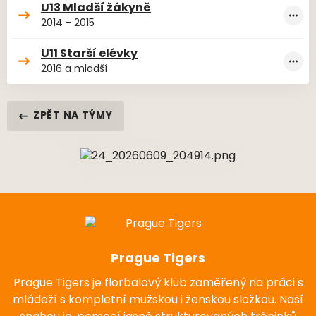
U13 Mladší žákyně
2014 - 2015
U11 Starší elévky
2016 a mladší
ZPĚT NA TÝMY
Prague Tigers
Prague Tigers je florbalový klub zaměřený na práci s
mládeží s kompletní mužskou i ženskou složkou. Naší