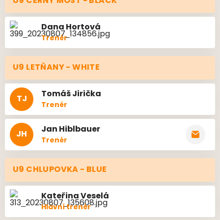
U9 ČERNÝ MOST - BLACK
Dana
Hortová
Trenér
U9 LETŇANY - WHITE
Tomáš
Jirička
TJ
Trenér
Jan
Hiblbauer
JH
Trenér
U9 CHLUPOVKA - BLUE
Kateřina
Veselá
Hlavní trenér