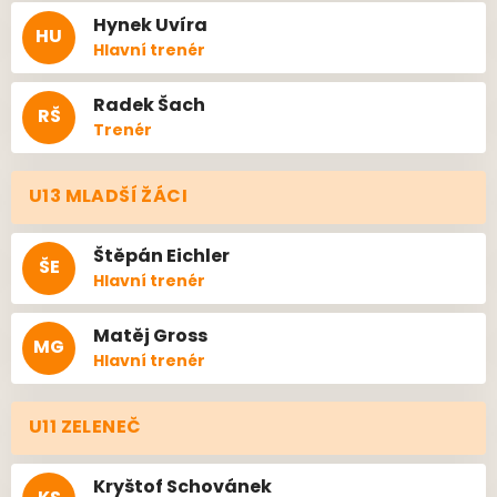
Hynek
Uvíra
HU
Hlavní trenér
Radek
Šach
RŠ
Trenér
U13 MLADŠÍ ŽÁCI
Štěpán
Eichler
ŠE
Hlavní trenér
Matěj
Gross
MG
Hlavní trenér
U11 ZELENEČ
Kryštof
Schovánek