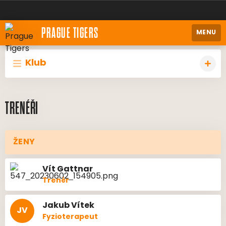
PRAGUE TIGERS
MENU
Klub
TRENÉŘI
ŽENY
Vít
Gattnar
Trenér
Jakub
Vítek
JV
Fyzioterapeut