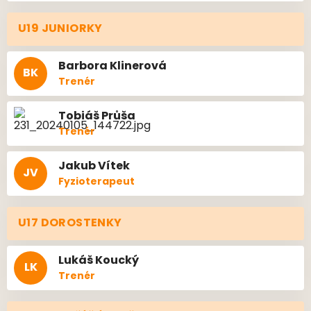
U19 JUNIORKY
Barbora
Klinerová
BK
Trenér
Tobiáš
Průša
Trenér
Jakub
Vítek
JV
Fyzioterapeut
U17 DOROSTENKY
Lukáš
Koucký
LK
Trenér