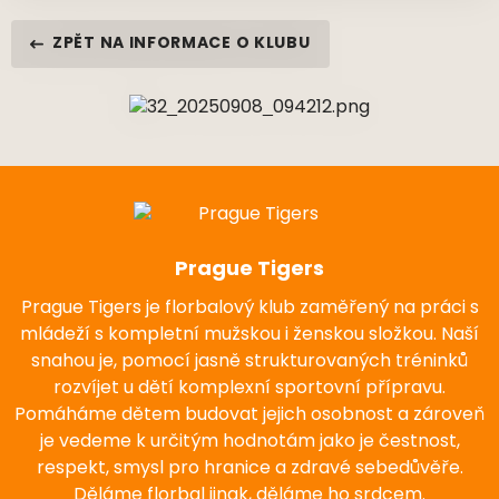
ZPĚT NA INFORMACE O KLUBU
Prague Tigers
Prague Tigers je florbalový klub zaměřený na práci s
mládeží s kompletní mužskou i ženskou složkou. Naší
snahou je, pomocí jasně strukturovaných tréninků
rozvíjet u dětí komplexní sportovní přípravu.
Pomáháme dětem budovat jejich osobnost a zároveň
je vedeme k určitým hodnotám jako je čestnost,
respekt, smysl pro hranice a zdravé sebedůvěře.
Děláme florbal jinak, děláme ho srdcem.