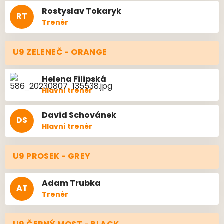
Rostyslav
Tokaryk
RT
Trenér
U9 ZELENEČ - ORANGE
Helena
Filipská
Hlavní trenér
David
Schovánek
DS
Hlavní trenér
U9 PROSEK - GREY
Adam
Trubka
AT
Trenér