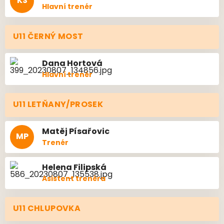
KS
Hlavní trenér
U11 ČERNÝ MOST
Dana
Hortová
Hlavní trenér
U11 LETŇANY/PROSEK
Matěj
Písařovic
MP
Trenér
Helena
Filipská
Asistent trenéra
U11 CHLUPOVKA