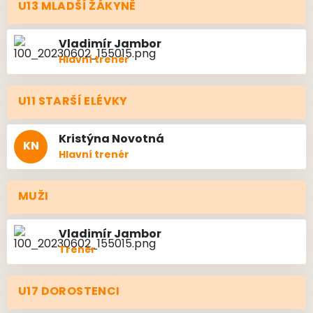
U13 MLADŠÍ ŽÁKYNĚ
Vladimír
Jambor
Hlavní trenér
U11 STARŠÍ ELÉVKY
Kristýna
Novotná
KN
Hlavní trenér
MUŽI
Vladimír
Jambor
Trenér
U17 DOROSTENCI