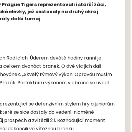
 Prague Tigers reprezentovali i starší žáci,
aké elévky, jež cestovaly na druhý okraj
ály další turnaj.
ých Radlicích. Úderem deváté hodiny ranní je
a celkem dvanáct branek. O dvě víc jich dali
 Schovánek. „Skvělý týmový výkon. Opravdu musím
r Pražák. Perfektním výkonem v obraně se uvedl
rezentující se defenzivním stylem hry a juniorům
, které se sice dostaly do vedení, nicméně
ůj prospěch a zvítězili 2:1. Rozhodující moment
gnál dokončili ve vítěznou branku.