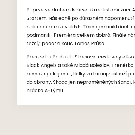
Poprvé ve druhém koši se ukázali starší žáci. A
Startem. Následně po důrazném napomenutí tr
nakonec remizovali 5:5. Těsně jim unikl duel o 
podmanili. „Premiéra celkem dobrá. Finále nám 
těžší,“ podotkl kouč Tobiáš Průša.
Přes celou Prahu do Střešovic cestovaly elévk
Black Angels a také Mladá Boleslav. Trenérka
rovněž spokojena. „Holky za turnaj zaslouží 
do obrany. Škoda jen neproměněných šancí, k
hráčka A-týmu.