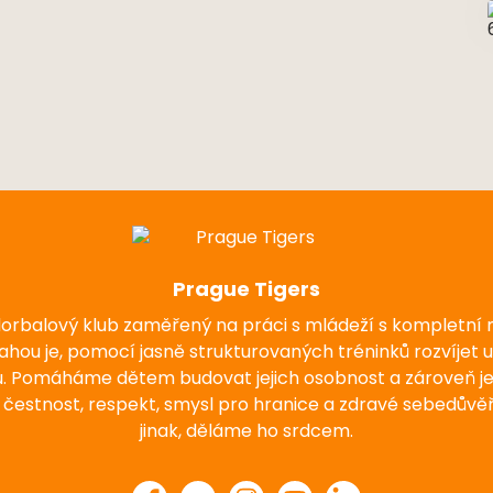
Prague Tigers
florbalový klub zaměřený na práci s mládeží s kompletní
nahou je, pomocí jasně strukturovaných tréninků rozvíjet 
u. Pomáháme dětem budovat jejich osobnost a zároveň j
 čestnost, respekt, smysl pro hranice a zdravé sebedůvěř
jinak, děláme ho srdcem.