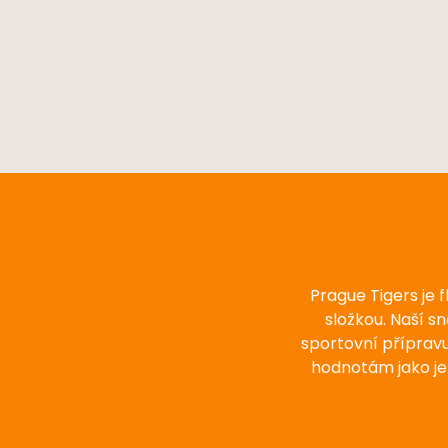
Prague Tigers je 
složkou. Naší s
sportovní příprav
hodnotám jako je