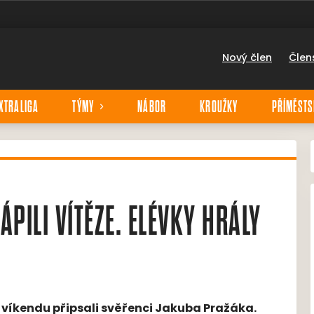
Nový člen
Člen
XTRALIGA
TÝMY
NÁBOR
KROUŽKY
PŘÍMĚSTS
ÁPILI VÍTĚZE. ELÉVKY HRÁLY
víkendu připsali svěřenci Jakuba Pražáka.