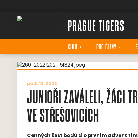
PRAGUE TIGERS
KLUB
PRO ČLENY
E
pá 2. 12. 2022
JUNIOŘI ZAVÁLELI, ŽÁCI TR
VE STŘEŠOVICÍCH
Cenných šest bodů si o prvním adventním 