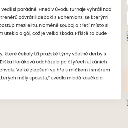
 vedli si parádně. Hned v úvodu turnaje vyhráli nad
enérů odvrátili debakl s Bohemians, se kterými
postup mezi elitu, nicméně souboj o třetí místo si
uteklo o gól, což je velká škoda. Příště to bude
y, které čekaly tři pražské týmy včetně derby s
 Eliška Horáková odcházela po čtyřech utkáních
pochvalu. Velké zlepšení ve hře s míčkem i směrem
terých měly spoustu,“ uvedla mladá koučka a