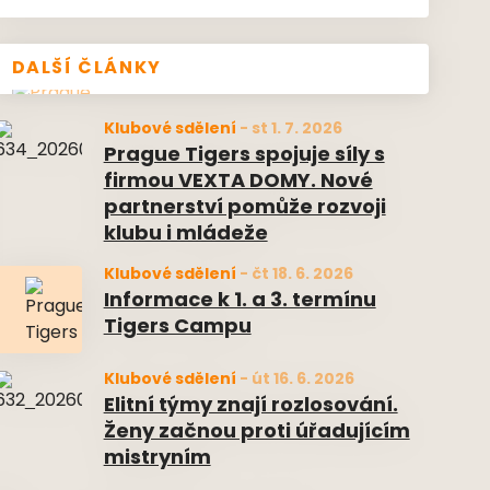
DALŠÍ ČLÁNKY
Klubové sdělení
-
st 1. 7. 2026
Prague Tigers spojuje síly s
firmou VEXTA DOMY. Nové
partnerství pomůže rozvoji
klubu i mládeže
Klubové sdělení
-
čt 18. 6. 2026
Informace k 1. a 3. termínu
Tigers Campu
Klubové sdělení
-
út 16. 6. 2026
Elitní týmy znají rozlosování.
Ženy začnou proti úřadujícím
mistryním