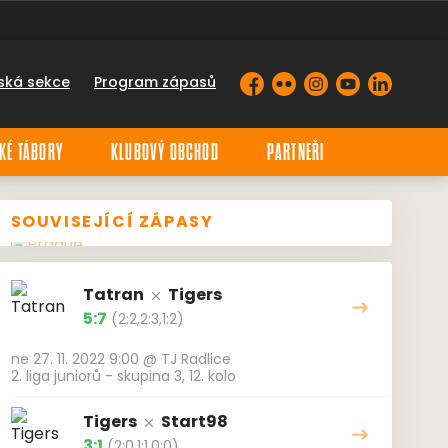
ská sekce
Program zápasů
Facebook
Flickr
Instagram
YouTube
LinkedIn
KÉ TÁBORY
KLUBOVÝ OBCHOD
PARTNEŘI
SOUVISEJÍCÍ ZÁPASY
Tatran
Tigers
5:7
(2:2,2:3,1:2)
ne 27. 11. 2022 9:00
@
TJ Radlice
2. liga juniorů - skupina 3, 12. kolo
Tigers
Start98
3:1
(2:0,1:1,0:0)