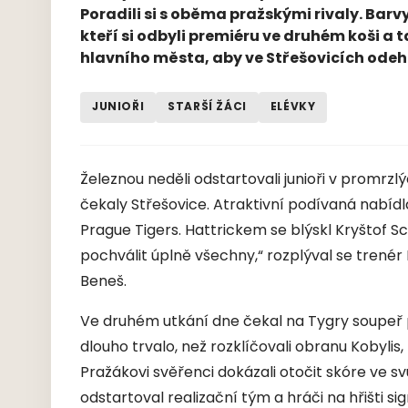
Poradili si s oběma pražskými rivaly. Barvy
kteří si odbyli premiéru ve druhém koši a t
hlavního města, aby ve Střešovicích odehr
JUNIOŘI
STARŠÍ ŽÁCI
ELÉVKY
Železnou neděli odstartovali junioři v promrzl
čekaly Střešovice. Atraktivní podívaná nabídl
Prague Tigers. Hattrickem se blýskl Kryštof
pochválit úplně všechny,“ rozplýval se trené
Beneš.
Ve druhém utkání dne čekal na Tygry soupeř p
dlouho trvalo, než rozklíčovali obranu Kobylis
Pražákovi svěřenci dokázali otočit skóre ve sv
odstartoval realizační tým a hráči na hřišti si