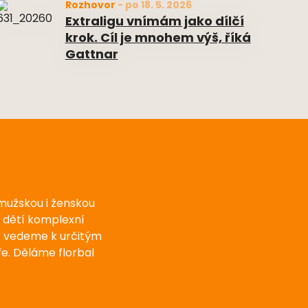
Rozhovor
-
po 18. 5. 2026
Extraligu vnímám jako dílčí
krok. Cíl je mnohem výš, říká
Gattnar
 mužskou i ženskou
u dětí komplexní
e vedeme k určitým
e. Děláme florbal