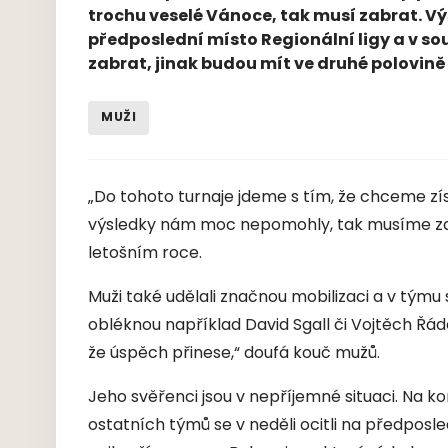
trochu veselé Vánoce, tak musí zabrat. Vý
předposlední místo Regionální ligy a v s
zabrat, jinak budou mít ve druhé polovin
MUŽI
„Do tohoto turnaje jdeme s tím, že chceme zí
výsledky nám moc nepomohly, tak musíme za
letošním roce.
Muži také udělali značnou mobilizaci a v týmu 
obléknou například David Sgall či Vojtěch Řáde
že úspěch přinese,“ doufá kouč mužů.
Jeho svěřenci jsou v nepříjemné situaci. Na k
ostatních týmů se v neděli ocitli na předposl