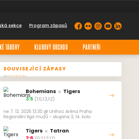
ská sekce
Program zápasů
Facebook
Flickr
Instagram
YouTube
LinkedIn
KÉ TÁBORY
KLUBOVÝ OBCHOD
PARTNEŘI
SOUVISEJÍCÍ ZÁPASY
Bohemians
Tigers
3:5
(1:0,1:3,1:2)
ne 7. 12. 2025 13:30
@
Unihoc Aréna Praha
Regionální liga mužů - skupina 3, 14. kolo
Tigers
Tatran
2:6
(0:2,1:3,1:1)