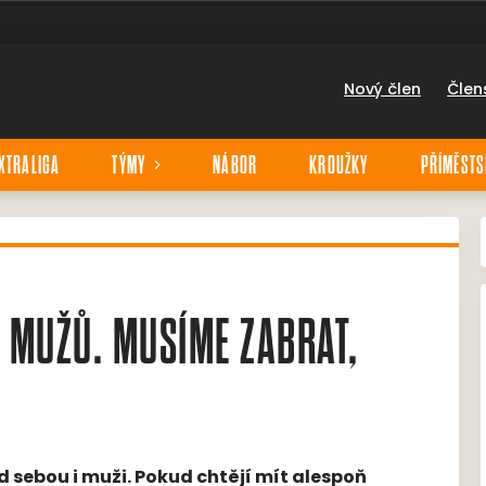
Nový člen
Člen
XTRALIGA
TÝMY
NÁBOR
KROUŽKY
PŘÍMĚSTS
 MUŽŮ. MUSÍME ZABRAT,
d sebou i muži. Pokud chtějí mít alespoň