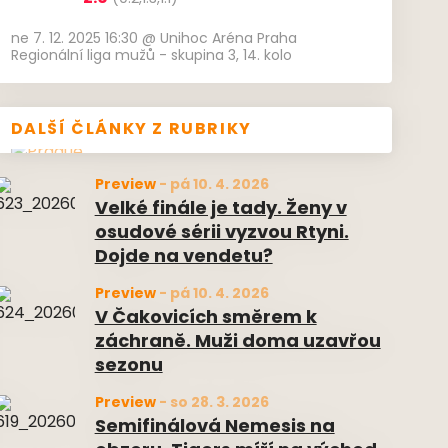
ne 7. 12. 2025 16:30
@
Unihoc Aréna Praha
Regionální liga mužů - skupina 3, 14. kolo
DALŠÍ ČLÁNKY Z RUBRIKY
Preview
-
pá 10. 4. 2026
Velké finále je tady. Ženy v
osudové sérii vyzvou Rtyni.
Dojde na vendetu?
Preview
-
pá 10. 4. 2026
V Čakovicích směrem k
záchraně. Muži doma uzavřou
sezonu
Preview
-
so 28. 3. 2026
Semifinálová Nemesis na