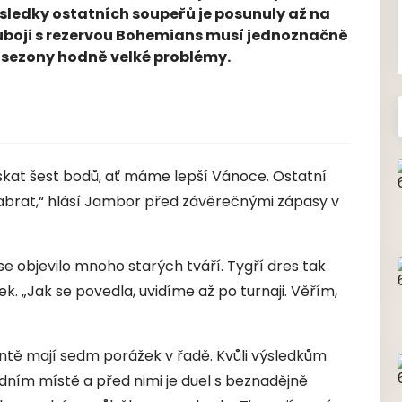
sledky ostatních soupeřů je posunuly až na
ouboji s rezervou Bohemians musí jednoznačně
ě sezony hodně velké problémy.
skat šest bodů, ať máme lepší Vánoce. Ostatní
brat,“ hlásí Jambor před závěrečnými zápasy v
se objevilo mnoho starých tváří. Tygří dres tak
k. „Jak se povedla, uvidíme až po turnaji. Věřím,
ontě mají sedm porážek v řadě. Kvůli výsledkům
edním místě a před nimi je duel s beznadějně