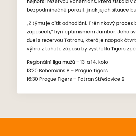
nejhorší rezervou Bohemians, která získala v
bezpodmínečně porazit, jinak jejich situace bu
„Z týmu je cítit odhodlání. Tréninkový proces
zápasech,“ hýří optimismem Jambor. Jeho s
duel s rezervou Tatranu, která je naopak čtvrt
výhra z tohoto zápasu by vystřelila Tigers zpě
Regionální liga mužů – 13. a 14. kolo
13:30 Bohemians B – Prague Tigers
16:30 Prague Tigers – Tatran Střešovice B