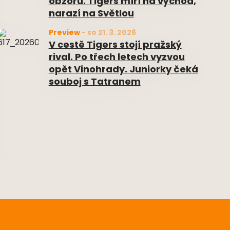
obzoru. Tigers míří na východ,
narazí na Světlou
Preview
-
so 21. 3. 2026
V cestě Tigers stojí pražský
rival. Po třech letech vyzvou
opět Vinohrady. Juniorky čeká
souboj s Tatranem