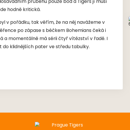
 dosavadním průběhu pouze bod a Tigers jí musí
de hodně kritická.
 byl v pořádku, tak věřím, že na něj navážeme v
věřence po zápase s béčkem Bohemians čeká i
á a momentálně má sérii čtyř vítězství v řadě. I
t do klidnějších pater ve středu tabulky.