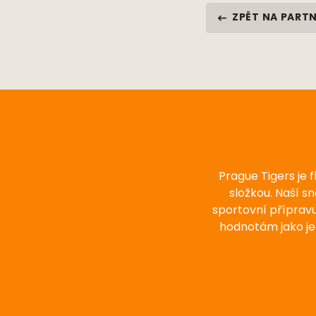
ZPĚT NA PART
Prague Tigers je 
složkou. Naší s
sportovní příprav
hodnotám jako je