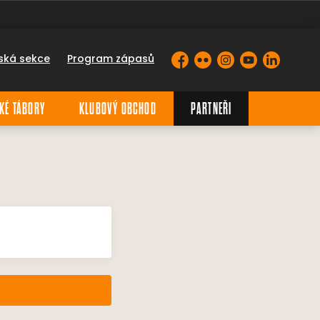
ská sekce
Program zápasů
Facebook
Flickr
Instagram
YouTube
LinkedIn
KÉ TÁBORY
KLUBOVÝ OBCHOD
PARTNEŘI