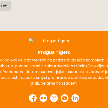
NERY
Prague Tigers
florbalový klub zaměřený na práci s mládeží s kompletní
nahou je, pomocí jasně strukturovaných tréninků rozvíjet 
u. Pomáháme dětem budovat jejich osobnost a zároveň j
 čestnost, respekt, smysl pro hranice a zdravé sebedůvěř
jinak, děláme ho srdcem.
Facebook
Flickr
Instagram
YouTube
LinkedIn