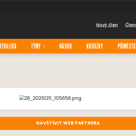
Nový člen
Člen
XTRALIGA
TÝMY
NÁBOR
KROUŽKY
PŘÍMĚSTS
NAVŠTÍVIT WEB PARTNERA