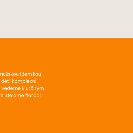
 mužskou i ženskou
u dětí komplexní
e vedeme k určitým
e. Děláme florbal