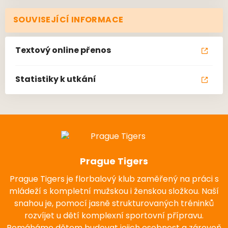
SOUVISEJÍCÍ INFORMACE
Textový online přenos
Statistiky k utkání
Prague Tigers
Prague Tigers je florbalový klub zaměřený na práci s
mládeží s kompletní mužskou i ženskou složkou. Naší
snahou je, pomocí jasně strukturovaných tréninků
rozvíjet u dětí komplexní sportovní přípravu.