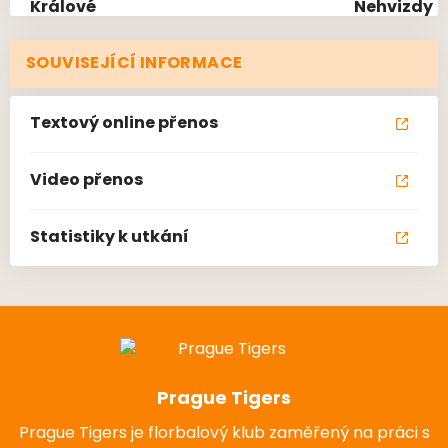
SOUVISEJÍCÍ INFORMACE
Textový online přenos
Video přenos
Statistiky k utkání
Prague Tigers
Prague Tigers je florbalový klub zaměřený na práci s