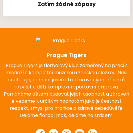
Zatím žádné zápasy
Prague Tigers
Prague Tigers je florbalový klub zaměřený na práci s
mládeží s kompletní mužskou i ženskou složkou. Naší
snahou je, pomocí jasně strukturovaných tréninků
rozvíjet u dětí komplexní sportovní přípravu.
Pomáháme dětem budovat jejich osobnost a zároveň
je vedeme k určitým hodnotám jako je čestnost,
respekt, smysl pro hranice a zdravé sebedůvěře.
Děláme florbal jinak, děláme ho srdcem.