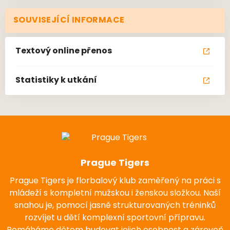
SOUVISEJÍCÍ INFORMACE
Textový online přenos
Statistiky k utkání
Prague Tigers
Prague Tigers je florbalový klub zaměřený na práci s
mládeží s kompletní mužskou i ženskou složkou. Naší
snahou je, pomocí jasně strukturovaných tréninků
rozvíjet u dětí komplexní sportovní přípravu.