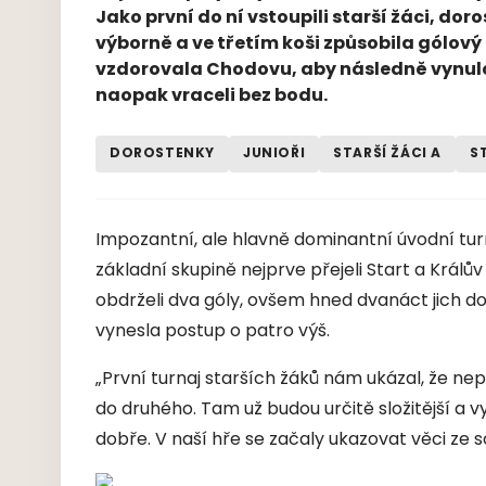
Jako první do ní vstoupili starší žáci, dor
výborně a ve třetím koši způsobila gólov
vzdorovala Chodovu, aby následně vynulo
naopak vraceli bez bodu.
DOROSTENKY
JUNIOŘI
STARŠÍ ŽÁCI A
S
Impozantní, ale hlavně dominantní úvodní turn
základní skupině nejprve přejeli Start a Králů
obdrželi dva góly, ovšem hned dvanáct jich dok
vynesla postup o patro výš.
„První turnaj starších žáků nám ukázal, že ne
do druhého. Tam už budou určitě složitější a 
dobře. V naší hře se začaly ukazovat věci ze s