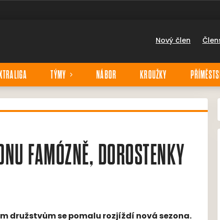
Nový člen
Člen
XTRALIGA
TÝMY
NÁBOR
KROUŽKY
PŘÍMĚSTS
EZONU FAMÓZNĚ, DOROSTENKY
m družstvům se pomalu rozjíždí nová sezona.