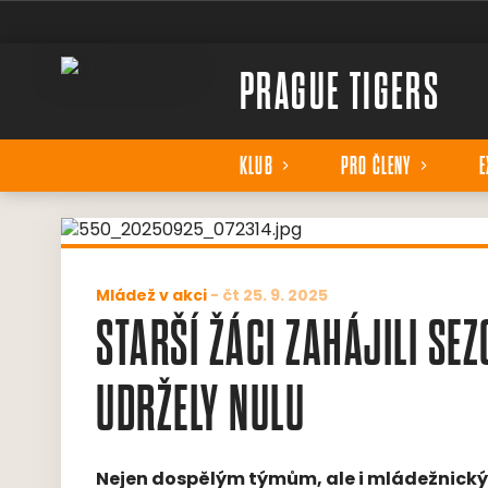
PRAGUE TIGERS
KLUB
PRO ČLENY
E
Mládež v akci
-
čt 25. 9. 2025
STARŠÍ ŽÁCI ZAHÁJILI S
UDRŽELY NULU
Nejen dospělým týmům, ale i mládežnický