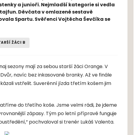
ostenky a junioři. Nejmladší kategorie si vedla
ý tajfun. Děvčata v omlazené sestavě
vala Spartu. Svěřenci Vojtěcha Ševčíka se
TARŠÍ ŽÁCI B
aj sezony mají za sebou starší žáci Orange. V
v Dvůr, navíc bez inkasované branky. Až ve finále
ázali vstřelit. Suverénní jízda třetím košem jim
patříme do třetího koše. Jsme velmi rádi, že jdeme
vyrovnanější zápasy. Tým po letní přípravě funguje
oustředění,“ pochvaloval si trenér Lukáš Valenta.