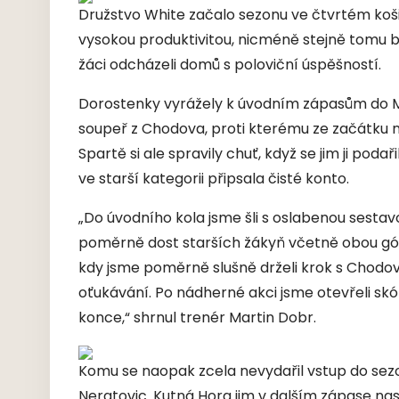
Družstvo White začalo sezonu ve čtvrtém koši
vysokou produktivitou, nicméně stejně tomu by
žáci odcházeli domů s poloviční úspěšností.
Dorostenky vyrážely k úvodním zápasům do Mla
soupeř z Chodova, proti kterému ze začátku 
Spartě si ale spravily chuť, když se jim ji poda
ve starší kategorii připsala čisté konto.
„Do úvodního kola jsme šli s oslabenou sesta
poměrně dost starších žákyň včetně obou gó
kdy jsme poměrně slušně drželi krok s Chodo
oťukávání. Po nádherné akci jsme otevřeli skór
konce,“ shrnul trenér Martin Dobr.
Komu se naopak zcela nevydařil vstup do sezony
Neratovic. Kutná Hora jim v dalším zápase na