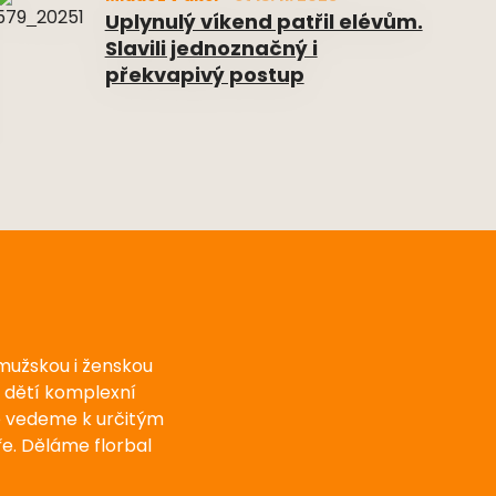
Uplynulý víkend patřil elévům.
Slavili jednoznačný i
překvapivý postup
 mužskou i ženskou
u dětí komplexní
e vedeme k určitým
e. Děláme florbal