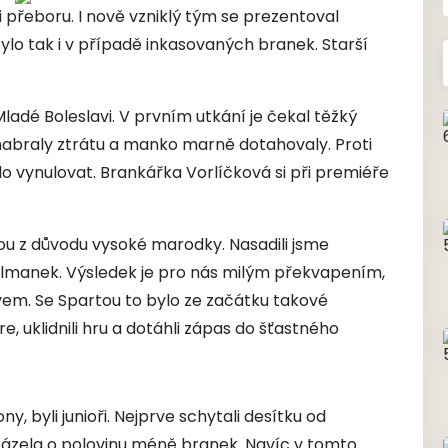
 přeboru. I nově vzniklý tým se prezentoval
lo tak i v případě inkasovaných branek. Starší
dé Boleslavi. V prvním utkání je čekal těžký
nabraly ztrátu a manko marně dotahovaly. Proti
řilo vynulovat. Brankářka Vorlíčková si při premiéře
vou z důvodu vysoké marodky. Nasadili jsme
lmanek. Výsledek je pro nás milým překvapením,
vem. Se Spartou to bylo ze začátku takové
e, uklidnili hru a dotáhli zápas do šťastného
, byli junioři. Nejprve schytali desítku od
sázela o polovinu méně branek. Navíc v tomto