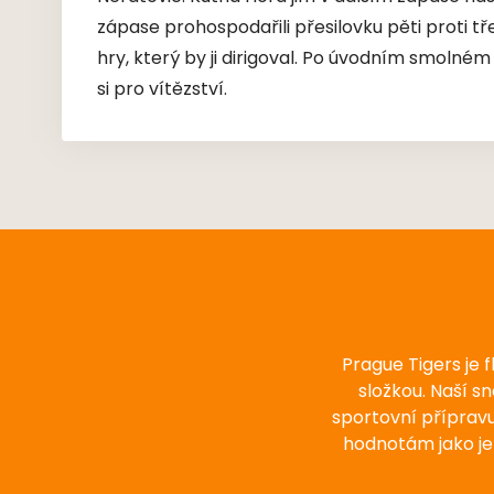
zápase prohospodařili přesilovku pěti proti tř
hry, který by ji dirigoval. Po úvodním smoln
si pro vítězství.
Prague Tigers je 
složkou. Naší s
sportovní příprav
hodnotám jako je