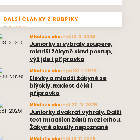
DALŠÍ ČLÁNKY Z RUBRIKY
Mládež v akci
-
čt 12. 3. 2026
Juniorky si vybraly soupeře,
mladší žákyně slaví postup,
výš jde i přípravka
Mládež v akci
-
pá 30. 1. 2026
Elévky a mladší žákyně se
blýskly. Radost dělá i
přípravka
Mládež v akci
-
čt 20. 11. 2025
Juniorky dvakrát vyhrály. Další
test mladších žáků mezi elitou.
Žákyně okusily nepoznané
Mládež v akci
-
čt 13. 11. 2025