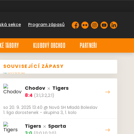
ská sekce
Program zápasů
Facebook
Flickr
Instagram
YouTube
LinkedIn
KÉ TÁBORY
KLUBOVÝ OBCHOD
PARTNEŘI
SOUVISEJÍCÍ ZÁPASY
Chodov
Tigers
8:4
(3:1,3:2,2:1)
so 20. 9. 2025 13:40
@
Nová SH Mladá Boleslav
1. liga dorostenek - skupina 3, 1. kolo
Tigers
Sparta
3:0
(0:0,1:0,2:0)