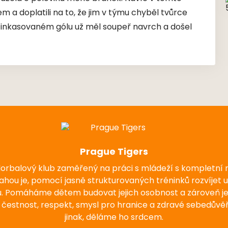
em a doplatili na to, že jim v týmu chyběl tvůrce
ém inkasovaném gólu už měl soupeř navrch a došel
Prague Tigers
florbalový klub zaměřený na práci s mládeží s kompletní
nahou je, pomocí jasně strukturovaných tréninků rozvíjet 
u. Pomáháme dětem budovat jejich osobnost a zároveň j
 čestnost, respekt, smysl pro hranice a zdravé sebedůvěř
jinak, děláme ho srdcem.