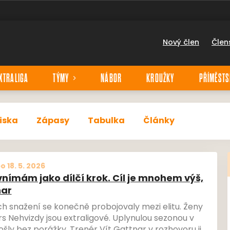
Nový člen
Člen
XTRALIGA
TÝMY
NÁBOR
KROUŽKY
PŘÍMĚSTS
iska
Zápasy
Tabulka
Články
o 18. 5. 2026
vnímám jako dílčí krok. Cíl je mnohem výš,
nar
ch snažení se konečně probojovaly mezi elitu. Ženy
s Nehvizdy jsou extraligové. Uplynulou sezonou v