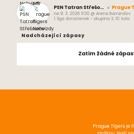
PSN Tatran Střešov
Prague T
ne 8. 3. 2026 11:30
@
Arena Barrandov
ice
dy
1. liga dorostenek - skupina 3, 10. kolo
Nadcházející zápasy
Zatím žádné zápas
Prague Tigers je 
složkou. Naší s