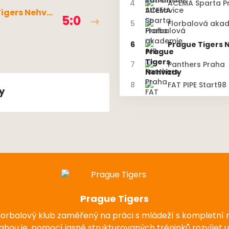
4
ACEMA Sparta P
igers Nehviz
5:0
5
Florbalová aka
6
Prague Tigers 
7
Panthers Praha
8
FAT PIPE Start98
y
Prague Tigers
florbalový klub zaměřený na práci s mládeží s kompletní
nahou je, pomocí jasně strukturovaných tréninků rozvíjet 