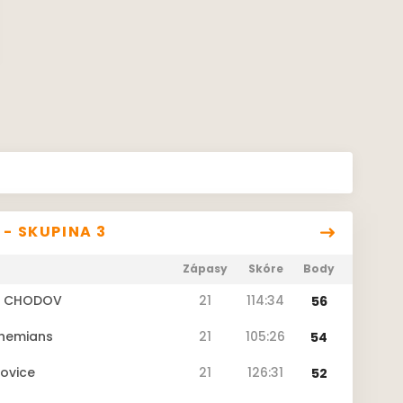
 - SKUPINA 3
Zápasy
Skóre
Body
AL CHODOV
21
114:34
56
ohemians
21
105:26
54
šovice
21
126:31
52