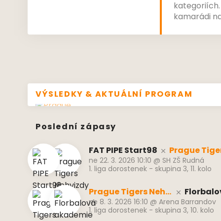
kategoriích. 
kamarádi na
se musely vy
hořkost porá
dorostenky.
VÝSLEDKY & AKTUÁLNÍ PROGRAM
Poslední zápasy
FAT PIPE Start98
Prague Tige
ne 22. 3. 2026 10:10
@
SH ZŠ Rudná
1. liga dorostenek - skupina 3, 11. kolo
Prague Tigers Nehv
Florbal
ne 8. 3. 2026 16:10
@
Arena Barrandov
izdy
e MB
1. liga dorostenek - skupina 3, 10. kolo