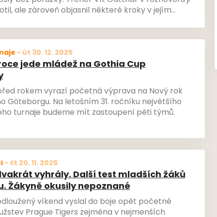
rošly bez porážky. Trenér Vít Gattnar v rozhovoru ji
til, ale zároveň objasnil některé kroky v jejím
ké už leccos naznačil směrem k té další, kterou
yně absolvují mezi elitou.
naje
-
út 30. 12. 2025
roce jede mládež na Gothia Cup
y
 před rokem vyrazí početná výprava na Nový rok
o Göteborgu. Na letošním 31. ročníku největšího
ho turnaje budeme mít zastoupení pěti týmů.
i
-
čt 20. 11. 2025
vakrát vyhrály. Další test mladších žáků
ou. Žákyně okusily nepoznané
odloužený víkend vyslal do boje opět početné
užstev Prague Tigers zejména v nejmenších