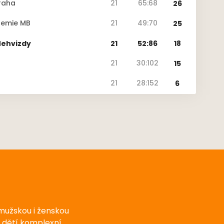
raha
21
65:68
26
demie MB
21
49:70
25
Nehvizdy
21
52:86
18
21
30:102
15
21
28:152
6
 mužskou i ženskou
u dětí komplexní