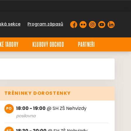
ská sekce
Program zápasů
Facebook
Flickr
Instagram
YouTube
LinkedIn
KÉ TÁBORY
KLUBOVÝ OBCHOD
PARTNEŘI
TRÉNINKY DOROSTENKY
18:00 - 19:00
@
SH ZŠ Nehvizdy
PO
posilovna