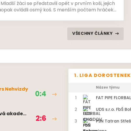
Mladší žáci se představili opět v prvním koši, jejich
opak ovládli osmý koš. S menším počtem hráček
pořádat i žákyně, které poprvé v sezoně pocítily
žky. V nestandardní sestavě se objevily i
VŠECHNY ČLÁNKY
1. LIGA DOROSTENEK
Název týmu
rs Nehvizdy
0:4
1
FAT PIPE FLORB
2
UDS s.r.o. FbŠ B
ová akademi
2:6
3
PSN Tatran Stře