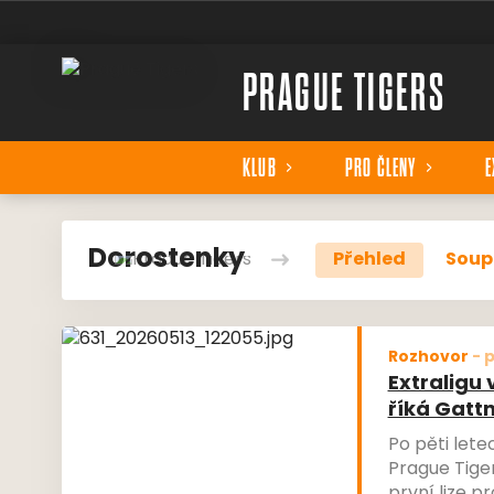
PRAGUE TIGERS
KLUB
PRO ČLENY
E
Dorostenky
Přehled
Soup
Rozhovor
-
p
Extraligu 
říká Gatt
Po pěti lete
Prague Tiger