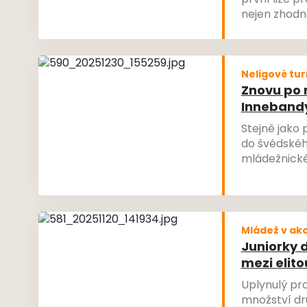
první lize p
nejen zhodno
průběhu a ta
jeho svěřenk
Neligové tur
Znovu po 
Inneband
Stejně jako
do švédskéh
mládežnické
Mládež v akc
Juniorky d
mezi elit
Uplynulý pr
množství dr