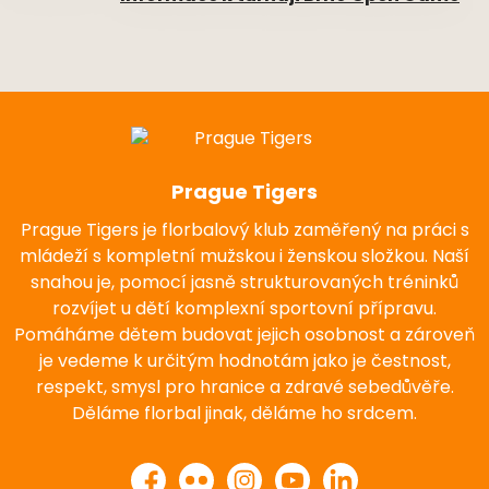
Prague Tigers
Prague Tigers je florbalový klub zaměřený na práci s
mládeží s kompletní mužskou i ženskou složkou. Naší
snahou je, pomocí jasně strukturovaných tréninků
rozvíjet u dětí komplexní sportovní přípravu.
Pomáháme dětem budovat jejich osobnost a zároveň
je vedeme k určitým hodnotám jako je čestnost,
respekt, smysl pro hranice a zdravé sebedůvěře.
Děláme florbal jinak, děláme ho srdcem.