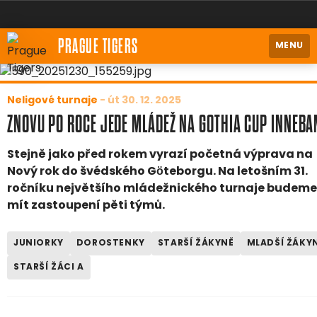
PRAGUE TIGERS
MENU
Neligové turnaje
-
út 30. 12. 2025
ZNOVU PO ROCE JEDE MLÁDEŽ NA GOTHIA CUP INNEB
Stejně jako před rokem vyrazí početná výprava na
Nový rok do švédského Göteborgu. Na letošním 31.
ročníku největšího mládežnického turnaje budeme
mít zastoupení pěti týmů.
JUNIORKY
DOROSTENKY
STARŠÍ ŽÁKYNĚ
MLADŠÍ ŽÁKY
STARŠÍ ŽÁCI A