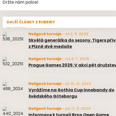
Držte nám palce!
DALŠÍ ČLÁNKY Z RUBRIKY
Neligové turnaje
-
út 2. 9. 2025
Skvělá generálka do sezony. Tigers přiv
z Plzně dvě medaile
Neligové turnaje
-
ne 6. 7. 2025
Prague Games 2025: V akci pět družste
Neligové turnaje
-
út 31. 12. 2024
Vyrážíme na Gothia Cup Innebandy do
švédského Göteborgu
Neligové turnaje
-
po 17. 6. 2024
Informace k turnaji Brno Open Game