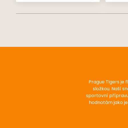
čtvrtfiná
Prague Tigers je 
složkou. Naší s
sportovní příprav
hodnotám jako je