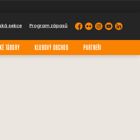
ská sekce
Program zápasů
Facebook
Flickr
Instagram
YouTube
LinkedIn
KÉ TÁBORY
KLUBOVÝ OBCHOD
PARTNEŘI