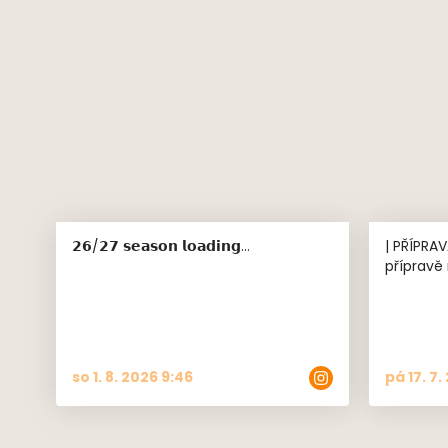
etapě! 
𝟮𝟲/𝟮𝟳 𝘀𝗲𝗮𝘀𝗼𝗻 𝗹𝗼𝗮𝗱𝗶𝗻𝗴…
| PŘÍPRAVA MUŽ
přípravě
so 1. 8. 2026 9:46
pá 17. 7.