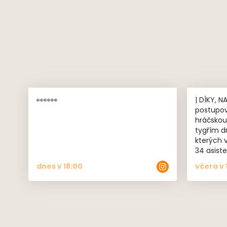
👀👀👀
| DÍKY, NANO 🧡🖤 
postupov
hráčskou
tygřím d
kterých v
34 asist
navíc za
dnes v 18:00
včera v 
možným 
do extraligy🏆 Nano,
všechno, 
Za góly,
nezapome
Přejeme h