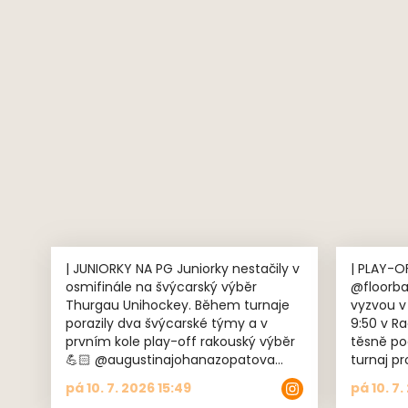
| JUNIORKY NA PG Juniorky nestačily v
| PLAY-OFF ⚔️ Vyřazov
osmifinále na švýcarský výběr
@floorbal
Thurgau Unihockey. Během turnaje
vyzvou v
porazily dva švýcarské týmy a v
9:50 v Radotíně
prvním kole play-off rakouský výběr
těsně po
💪🏻 @augustinajohanazopatova
turnaj pro ně 
oslavila během turnaje první
prvním k
pá 10. 7. 2026 15:49
pá 10. 7
narozeniny. Všechno nejlepší!🥳
12:00 na Braník