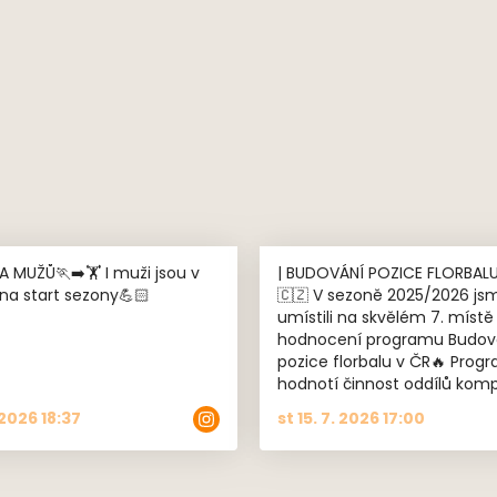
🖤
Ů🏃‍➡️🏋️ I muži jsou v
| BUDOVÁNÍ POZICE FLORBALU
 na start sezony💪🏻
🇨🇿 V sezoně 2025/2026 jsme se
umístili na skvělém 7. místě
hodnocení programu Budov
pozice florbalu v ČR🔥 Program
hodnotí činnost oddílů komp
Nezaměřuje se na sportovní
 2026 18:37
st 15. 7. 2026 17:00
výsledky, ale především na v
členské základny, také práci
mládeží, spolupráci s městy a
zapojení škol, návštěvnost