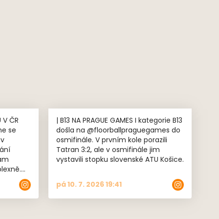
 V ČR
| B13 NA PRAGUE GAMES I kategorie B13
došla na @floorballpraguegames do
 v
osmifinále. V prvním kole porazili
ání
Tatran 3:2, ale v osmifinále jim
vystavili stopku slovenské ATU Košice.
lexně.
pá 10. 7. 2026 19:41
elikost
 s
 kraji,
 domácích