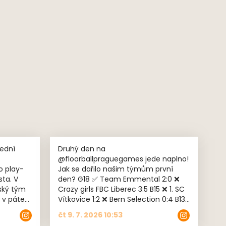
 i
h. 📲
 najdete
rbal
Druhý den na
@floorballpraguegames jede naplno!
o play-
Jak se dařilo našim týmům první
a. V
den? G18 ✅ Team Emmental 2:0 ❌
ský tým
Crazy girls FBC Liberec 3:5 B15 ❌ 1. SC
 v pátek
Vítkovice 1:2 ❌ Bern Selection 0:4 B13
❌ B13 Lucerne blue 1:11 🫱🏻‍🫲🏼 Zlín
čt 9. 7. 2026 10:53
Lions 2:2 Kategorie U10 v turnaji