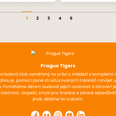
le na SVKI Plzeň od 10:40 na
#praguetigersnehvizdy #go
Jedenáctce. 📸 @michal.velicka
#floorball
1
2
3
4
5
Prague Tigers
florbalový klub zaměřený na práci s mládeží s kompletní
nahou je, pomocí jasně strukturovaných tréninků rozvíjet 
u. Pomáháme dětem budovat jejich osobnost a zároveň j
 čestnost, respekt, smysl pro hranice a zdravé sebedůvěř
jinak, děláme ho srdcem.