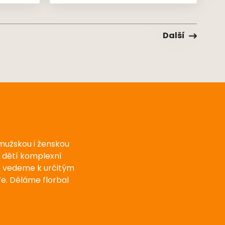
al
NextGen odehrála 3 zápasy s bilancí
dvou výher a jedné prohry👏🏻
Další
 mužskou i ženskou
u dětí komplexní
e vedeme k určitým
e. Děláme florbal