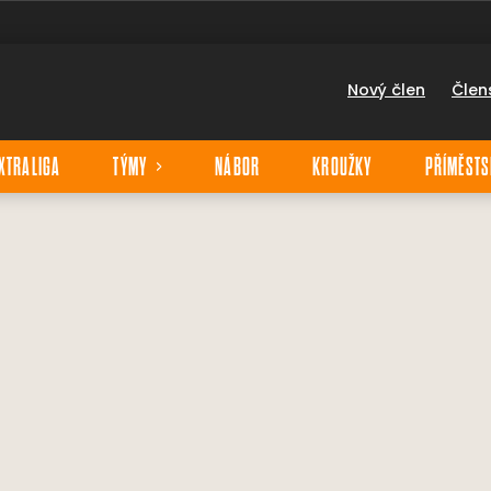
Nový člen
Člen
XTRALIGA
TÝMY
NÁBOR
KROUŽKY
PŘÍMĚSTS