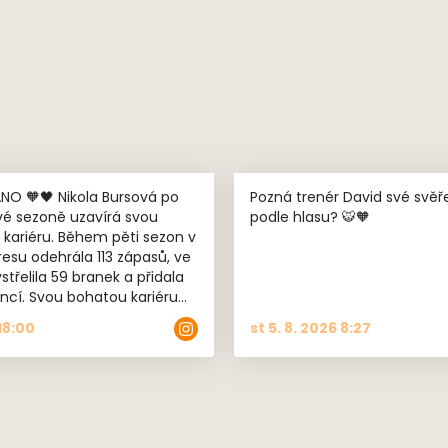
Nikola Bursová po
Pozná trenér David své svě
é sezoně uzavírá svou
podle hlasu? 🐯🧡
 kariéru. Během pěti sezon v
resu odehrála 113 zápasů, ve
střelila 59 branek a přidala
encí. Svou bohatou kariéru
končila tím nejlepším
18:00
st 5. 8. 2026 8:27
způsobem – postupem žen
 děkujeme za
co jsi pro náš klub odvedla.
 emoce, bojovnost i
nutelné společné chvíle.
odně štěstí v další životní