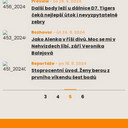
Preview
-
so 28. 9. 2024
Další body leží u dálnice D7. Tigers
čeká nejlepší útok i nevyzpytatelné
zebry
Rozhovor
-
út 24. 9. 2024
Jako Alenka v říši divů. Moc se mi v
Nehvizdech líbí, září Veronika
Balejová
Reportáže
-
po 16. 9. 2024
Stoprocentní úvod. Ženy berou z
prvního víkendu šest bodů
3
4
5
6