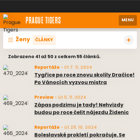
PRAGUE TIGERS
MENU
Ženy
ČLÁNKY
Zobrazeno 41 až 50 z celkem 55 článků.
Reportáže
-
čt 7. 11. 2024
Tygřice po roce znovu skolily Dračice!
Po Vánocích vyzvou mistra
Preview
-
út 5. 11. 2024
Zápas podzimu je tady! Nehvizdy
budou po roce čelit nájezdu Židenic
Reportáže
-
út 29. 10. 2024
Boleslavské prokletí pokračuje. Se