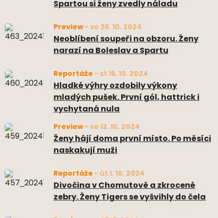
Spartou si ženy zvedly náladu
Preview
-
so 26. 10. 2024
Neoblíbení soupeři na obzoru. Ženy
narazí na Boleslav a Spartu
Reportáže
-
st 16. 10. 2024
Hladké výhry ozdobily výkony
mladých pušek. První gól, hattrick i
vychytaná nula
Preview
-
so 12. 10. 2024
Ženy hájí doma první místo. Po měsíci
naskakují muži
Reportáže
-
út 1. 10. 2024
Divočina v Chomutově a zkrocené
zebry. Ženy Tigers se vyšvihly do čela