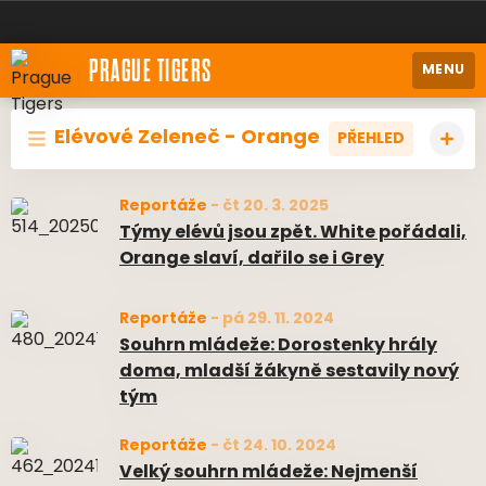
PRAGUE TIGERS
MENU
Elévové Zeleneč - Orange
PŘEHLED
Reportáže
-
čt 20. 3. 2025
Týmy elévů jsou zpět. White pořádali,
Orange slaví, dařilo se i Grey
Reportáže
-
pá 29. 11. 2024
Souhrn mládeže: Dorostenky hrály
doma, mladší žákyně sestavily nový
tým
Reportáže
-
čt 24. 10. 2024
Velký souhrn mládeže: Nejmenší