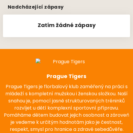
Nadcházející zápasy
Zatím žádné zápasy
Prague Tigers
Prague Tigers je florbalový klub zaměřený na práci s
mládeží s kompletní mužskou i ženskou složkou. Naší
snahou je, pomocí jasně strukturovaných tréninků
rozvíjet u dětí komplexní sportovní přípravu.
Pomáháme dětem budovat jejich osobnost a zároveň
je vedeme k určitým hodnotám jako je čestnost,
respekt, smysl pro hranice a zdravé sebedůvěře.