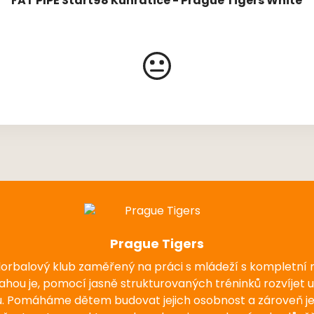
FAT PIPE Start98 Kunratice - Prague Tigers White
Prague Tigers
florbalový klub zaměřený na práci s mládeží s kompletní
nahou je, pomocí jasně strukturovaných tréninků rozvíjet 
u. Pomáháme dětem budovat jejich osobnost a zároveň j