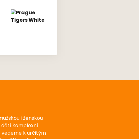
 mužskou i ženskou
u dětí komplexní
e vedeme k určitým