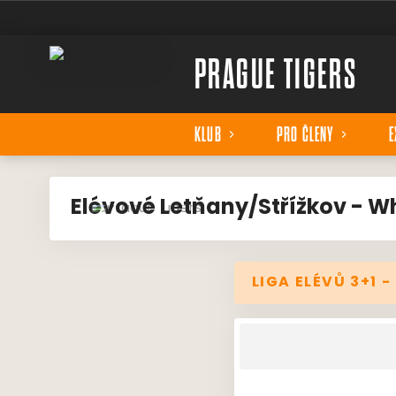
PRAGUE TIGERS
KLUB
PRO ČLENY
E
Elévové Letňany/Střížkov - W
LIGA ELÉVŮ 3+1 -