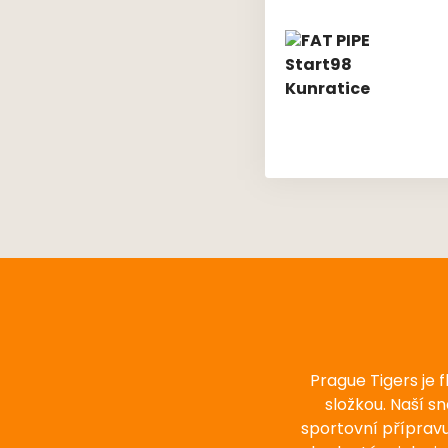
Prague Tigers je 
složkou. Naší s
sportovní příprav