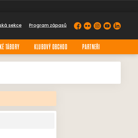
ská sekce
Program zápasů
Facebook
Flickr
Instagram
YouTube
LinkedIn
KÉ TÁBORY
KLUBOVÝ OBCHOD
PARTNEŘI