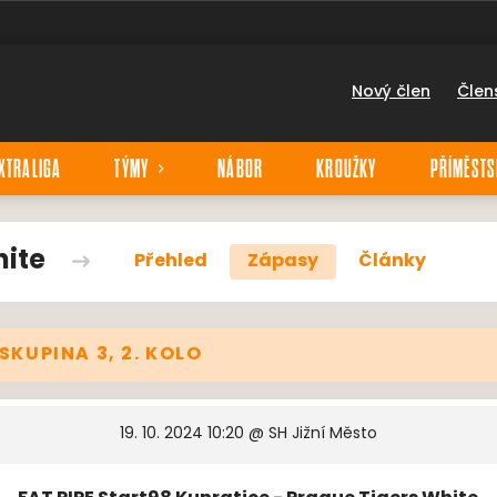
Nový člen
Člen
XTRALIGA
TÝMY
NÁBOR
KROUŽKY
PŘÍMĚSTS
hite
Přehled
Zápasy
Články
 SKUPINA 3, 2. KOLO
19. 10. 2024 10:20
@ SH Jižní Město