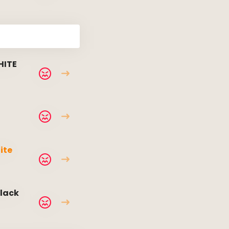
HITE
ite
black