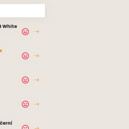
B White
e
černí