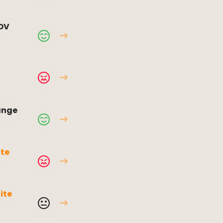
OV
ange
ite
ite