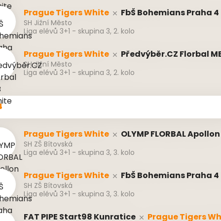
Prague Tigers White
FbŠ Bohemians Praha 4 
SH Jižní Město
Liga elévů 3+1 - skupina 3, 2. kolo
Prague Tigers White
Předvýběr.CZ Florbal M
SH Jižní Město
Liga elévů 3+1 - skupina 3, 2. kolo
4
Prague Tigers White
OLYMP FLORBAL Apollon
SH ZŠ Bítovská
Liga elévů 3+1 - skupina 3, 3. kolo
Prague Tigers White
FbŠ Bohemians Praha 4 
SH ZŠ Bítovská
Liga elévů 3+1 - skupina 3, 3. kolo
FAT PIPE Start98 Kunratice
Prague Tigers Wh