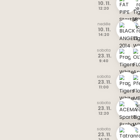
10. 11.
12:20
neděle
10. 11.
14:20
sobota
23. 11.
9:40
sobota
23. 11.
11:00
sobota
23. 11.
12:20
sobota
23. 11.