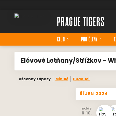
PRAGUE TIGERS
KLUB
PRO ČLENY
E
Elévové Letňany/Střížkov - W
Všechny zápasy
Minulé
Budoucí
ŘÍJEN 2024
neděle
6. 10.