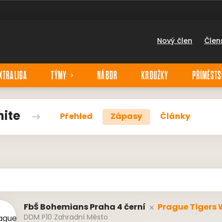
Nový člen
Člen
XTRALIGA
TÝMY
NÁBOR
KROUŽKY
PŘÍMĚSTS
hite
Přehled
Zápasy
Články
FbŠ Bohemians Praha 4 černí
Prague Tigers 
DDM P10 Zahradní Město