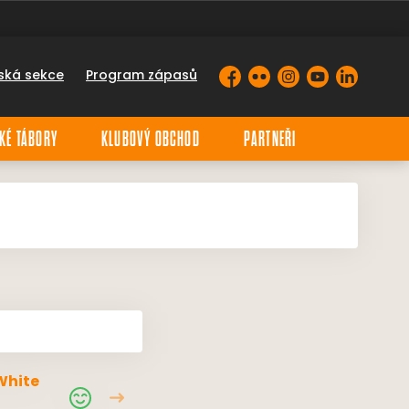
ská sekce
Program zápasů
Facebook
Flickr
Instagram
YouTube
LinkedIn
KÉ TÁBORY
KLUBOVÝ OBCHOD
PARTNEŘI
White