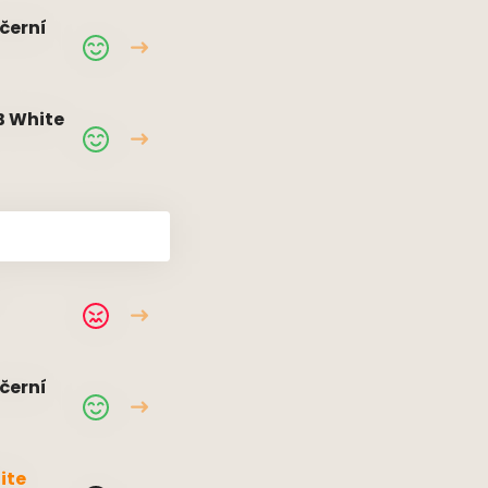
černí
B White
černí
ite