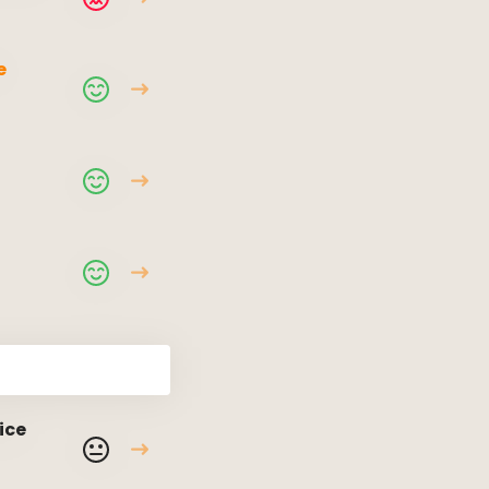
e
ice