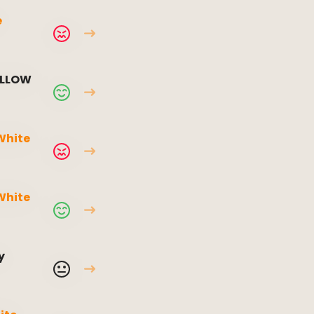
e
ELLOW
White
White
y