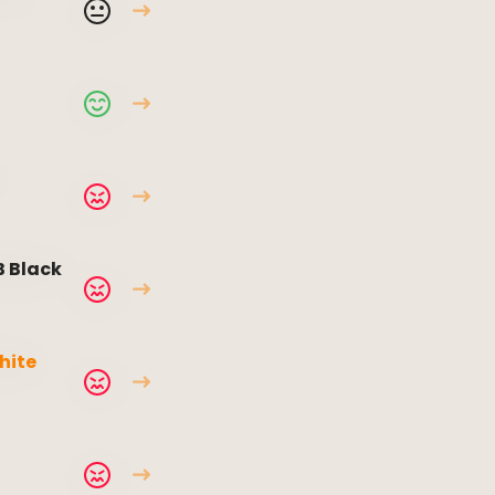
B Black
hite