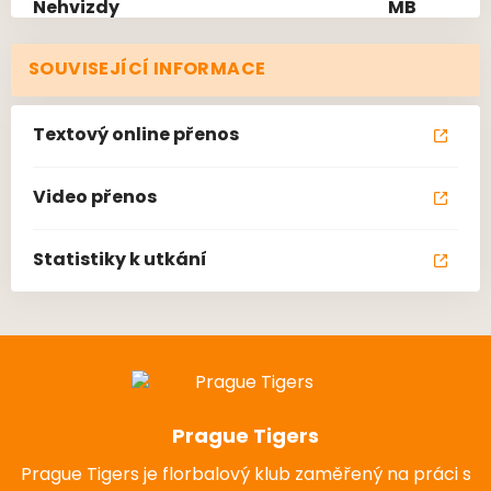
SOUVISEJÍCÍ INFORMACE
Textový online přenos
Video přenos
Statistiky k utkání
Prague Tigers
Prague Tigers je florbalový klub zaměřený na práci s