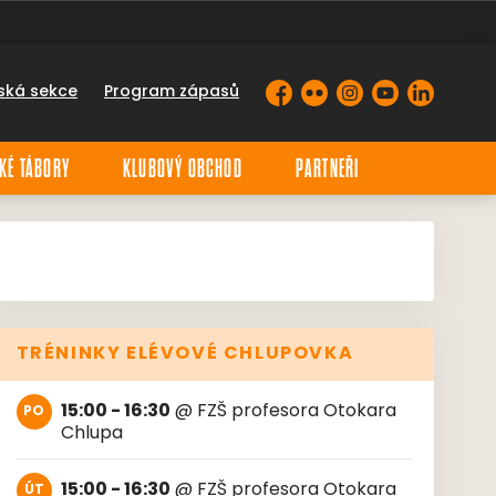
ská sekce
Program zápasů
Facebook
Flickr
Instagram
YouTube
LinkedIn
KÉ TÁBORY
KLUBOVÝ OBCHOD
PARTNEŘI
TRÉNINKY ELÉVOVÉ CHLUPOVKA
15:00 - 16:30
@
FZŠ profesora Otokara
PO
Chlupa
15:00 - 16:30
@
FZŠ profesora Otokara
ÚT