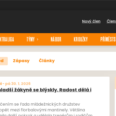
Nový člen
Člen
XTRALIGA
TÝMY
NÁBOR
KROUŽKY
PŘÍMĚSTS
ed
Zápasy
Články
i
-
pá 30. 1. 2026
ladší žákyně se blýskly. Radost dělá i
čením se řada mládežnických družstev
opět mezi florbalovými mantinely. Většina