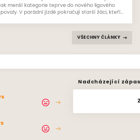
opak menší kategorie teprve do nového ligového
povaly. V parádní jízdě pokračují starší žáci, kteří
í koš a jsou mezi elitou. Mladší žákyně začínaly
vod odešly bez prohry. V elévech se představil
lupovky.
VŠECHNY ČLÁNKY
Nadcházející zápa
rs
rs