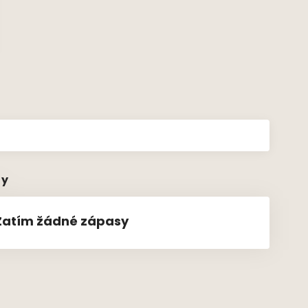
sy
Zatím žádné zápasy