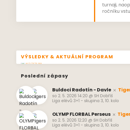
turnaji, na
ročníku vstu
ovládli dalš
doma a na ú
nový tým Ch
VÝSLEDKY & AKTUÁLNÍ PROGRAM
Poslední zápasy
Buldoci Radotín - Davle
Tige
so 2. 5. 2026 14:20
@
SH Dobříš
Liga elévů 3+1 - skupina 3, 10. kolo
OLYMP FLORBAL Perseus
Tige
so 2. 5. 2026 12:20
@
SH Dobříš
Liga elévů 3+1 - skupina 3, 10. kolo