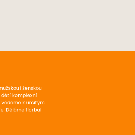
 mužskou i ženskou
u dětí komplexní
e vedeme k určitým
e. Děláme florbal