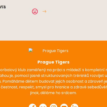
říš
Prague Tigers
florbalový klub zaměřený na práci s mládeží s kompletní
nahou je, pomocí jasně strukturovaných tréninků rozvíjet 
u. Pomáháme dětem budovat jejich osobnost a zároveň j
 čestnost, respekt, smysl pro hranice a zdravé sebedůvěř
jinak, děláme ho srdcem.