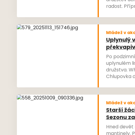
družstev uči
radost. Pří
odehrála nej
prvního koše
Mládež v akc
Uplynulý v
překvapiv
Po podzimníc
uplynulém l
družstva. Wh
Chlupovka d
Praze. Dva 
posunu do v
Mládež v akc
Starší žác
Sezonu zah
Hned devět d
mantinely. 