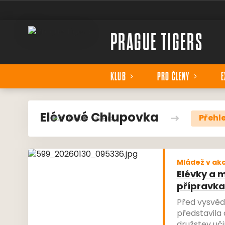
PRAGUE TIGERS
KLUB
PRO ČLENY
E
Elévové Chlupovka
Přehl
Mládež v akc
Elévky a m
přípravka
Před vysvěd
představila 