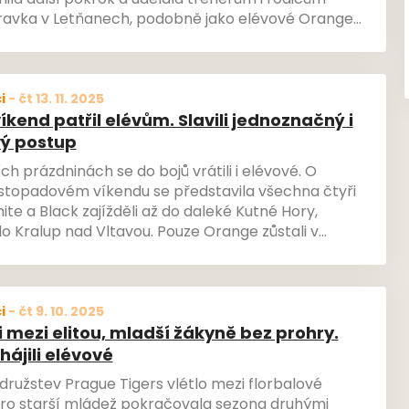
nila další pokrok a udělala trenérům i rodičům
pravka v Letňanech, podobně jako elévové Orange
lepší turnaj. Mladší žákyně se posunuly zpět do
, kde se rovněž objevily také i elévky.
i
-
čt 13. 11. 2025
íkend patřil elévům. Slavili jednoznačný i
ý postup
h prázdninách se do bojů vrátili i elévové. O
istopadovém víkendu se představila všechna čtyři
ite a Black zajížděli až do daleké Kutné Hory,
o Kralup nad Vltavou. Pouze Orange zůstali v
týmy se nakonec mohly po konci turnaje radovat z
yššího koše.
i
-
čt 9. 10. 2025
i mezi elitou, mladší žákyně bez prohry.
ájili elévové
ružstev Prague Tigers vlétlo mezi florbalové
Pro starší mládež pokračovala sezona druhými