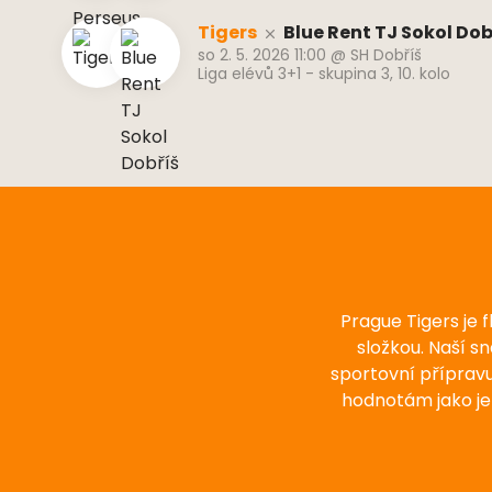
Tigers
Blue Rent TJ Sokol Dob
so 2. 5. 2026 11:00
@
SH Dobříš
Liga elévů 3+1 - skupina 3, 10. kolo
Prague Tigers je 
složkou. Naší s
sportovní příprav
hodnotám jako je