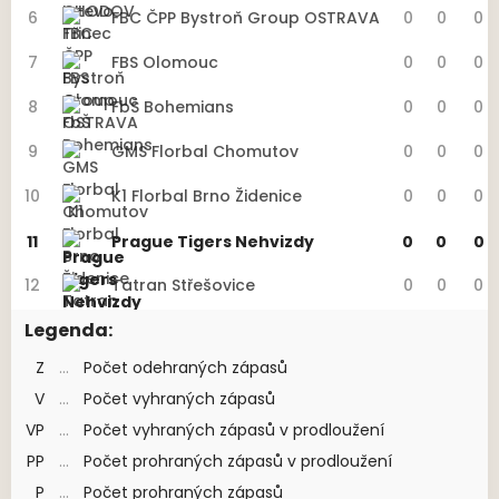
6
FBC ČPP Bystroň Group OSTRAVA
0
0
0
7
FBS Olomouc
0
0
0
8
FbŠ Bohemians
0
0
0
9
GMS Florbal Chomutov
0
0
0
10
K1 Florbal Brno Židenice
0
0
0
11
Prague Tigers Nehvizdy
0
0
0
12
Tatran Střešovice
0
0
0
Legenda:
Z
...
Počet odehraných zápasů
V
...
Počet vyhraných zápasů
VP
...
Počet vyhraných zápasů v prodloužení
PP
...
Počet prohraných zápasů v prodloužení
P
...
Počet prohraných zápasů