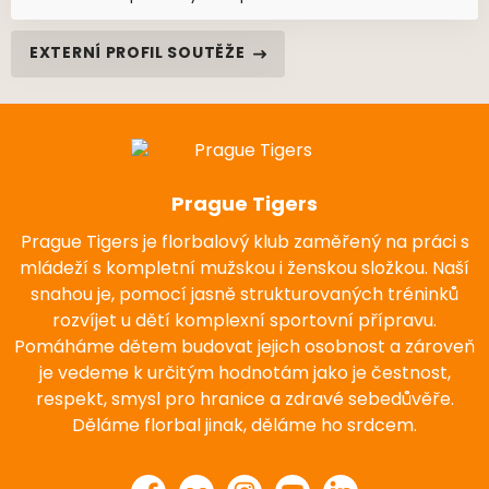
EXTERNÍ PROFIL SOUTĚŽE
Prague Tigers
Prague Tigers je florbalový klub zaměřený na práci s
mládeží s kompletní mužskou i ženskou složkou. Naší
snahou je, pomocí jasně strukturovaných tréninků
rozvíjet u dětí komplexní sportovní přípravu.
Pomáháme dětem budovat jejich osobnost a zároveň
je vedeme k určitým hodnotám jako je čestnost,
respekt, smysl pro hranice a zdravé sebedůvěře.
Děláme florbal jinak, děláme ho srdcem.