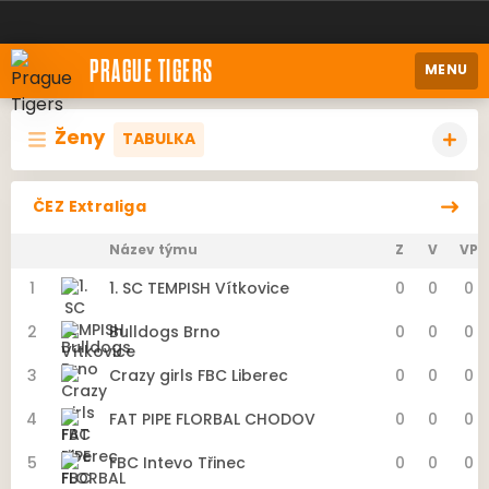
PRAGUE TIGERS
MENU
Ženy
TABULKA
ČEZ Extraliga
Název týmu
Z
V
VP
1
1. SC TEMPISH Vítkovice
0
0
0
2
Bulldogs Brno
0
0
0
3
Crazy girls FBC Liberec
0
0
0
4
FAT PIPE FLORBAL CHODOV
0
0
0
5
FBC Intevo Třinec
0
0
0