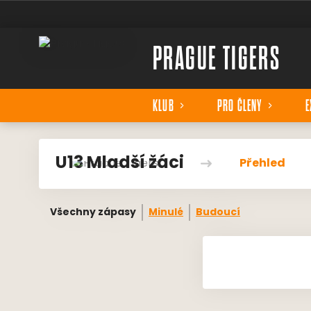
PRAGUE TIGERS
KLUB
PRO ČLENY
E
U13 Mladší žáci
Přehled
Všechny zápasy
Minulé
Budoucí