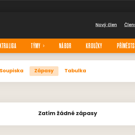
Nový člen
Člen
XTRALIGA
TÝMY
NÁBOR
KROUŽKY
PŘÍMĚSTS
Soupiska
Zápasy
Tabulka
Zatím žádné zápasy