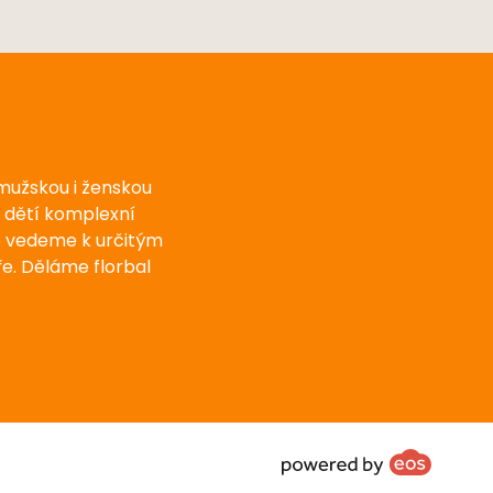
 mužskou i ženskou
u dětí komplexní
e vedeme k určitým
e. Děláme florbal