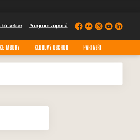
ská sekce
Program zápasů
Facebook
Flickr
Instagram
YouTube
LinkedIn
KÉ TÁBORY
KLUBOVÝ OBCHOD
PARTNEŘI