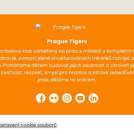
Prague Tigers
florbalový klub zaměřený na práci s mládeží s kompletní
nahou je, pomocí jasně strukturovaných tréninků rozvíjet 
u. Pomáháme dětem budovat jejich osobnost a zároveň j
 čestnost, respekt, smysl pro hranice a zdravé sebedůvěř
jinak, děláme ho srdcem.
Facebook
Flickr
Instagram
YouTube
LinkedIn
astavení cookie souborů