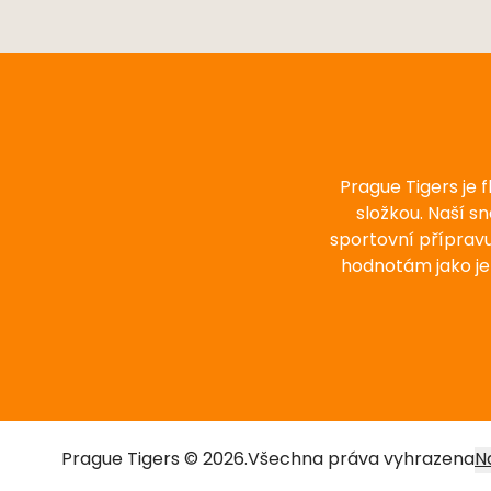
Prague Tigers je 
složkou. Naší s
sportovní příprav
hodnotám jako je
Prague Tigers © 2026.
Všechna práva vyhrazena
N