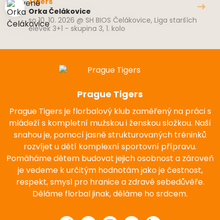
Tigers
Orka Čelákovice
so 10. 10. 2026
@
SH BIOS Čelákovice
,
Liga starších
elévek 3+1 - skupina 3, 1. kolo
Prague Tigers
Prague Tigers je florbalový klub zaměřený na práci s
mládeží s kompletní mužskou i ženskou složkou. Naší
snahou je, pomocí jasně strukturovaných tréninků
rozvíjet u dětí komplexní sportovní přípravu.
Pomáháme dětem budovat jejich osobnost a zároveň
je vedeme k určitým hodnotám jako je čestnost,
respekt, smysl pro hranice a zdravé sebedůvěře.
Děláme florbal jinak, děláme ho srdcem.