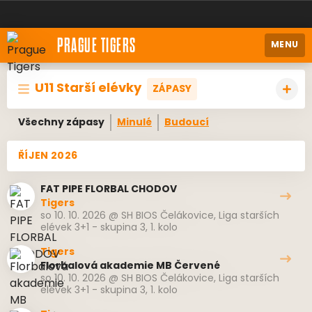
PRAGUE TIGERS
MENU
U11 Starší elévky
ZÁPASY
Všechny zápasy
Minulé
Budoucí
ŘÍJEN 2026
FAT PIPE FLORBAL CHODOV
Tigers
so 10. 10. 2026
@
SH BIOS Čelákovice
,
Liga starších
elévek 3+1 - skupina 3, 1. kolo
Tigers
Florbalová akademie MB Červené
so 10. 10. 2026
@
SH BIOS Čelákovice
,
Liga starších
elévek 3+1 - skupina 3, 1. kolo