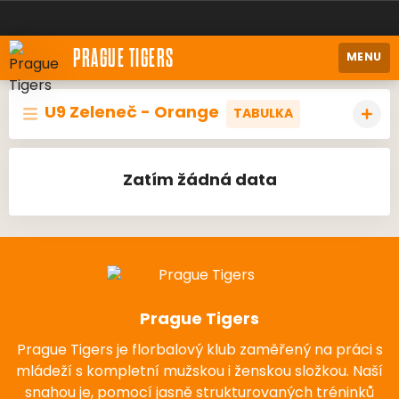
PRAGUE TIGERS
MENU
U9 Zeleneč - Orange
TABULKA
Zatím žádná data
Prague Tigers
Prague Tigers je florbalový klub zaměřený na práci s
mládeží s kompletní mužskou i ženskou složkou. Naší
snahou je, pomocí jasně strukturovaných tréninků