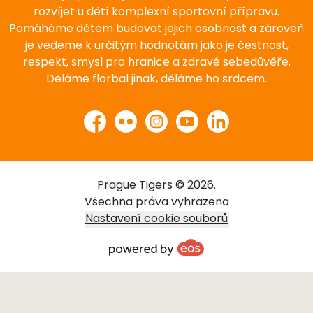
rozvíjet u dětí komplexní sportovní přípravu.
Pomáháme dětem budovat jejich osobnost a zároveň
je vedeme k určitým hodnotám jako je čestnost,
respekt, smysl pro hranice a zdravé sebedůvěře.
Děláme florbal jinak, děláme ho srdcem.
Facebook
Flickr
Instagram
YouTube
LinkedIn
Prague Tigers © 2026.
Všechna práva vyhrazena
Nastavení cookie souborů