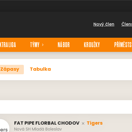
Nový člen
Člen
XTRALIGA
TÝMY
NÁBOR
KROUŽKY
PŘÍMĚSTS
Zápasy
Tabulka
FAT PIPE FLORBAL CHODOV
Tigers
Nová SH Mladá Boleslav