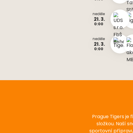
neděle
21. 3.
0:00
neděle
21. 3.
0:00
Prague Tigers je 
složkou. Naší s
sportovní příprav