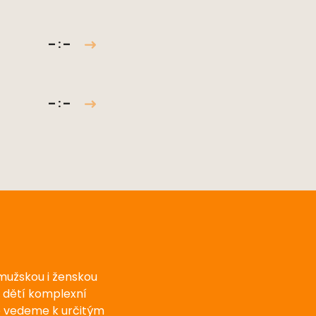
– : –
– : –
 mužskou i ženskou
u dětí komplexní
e vedeme k určitým