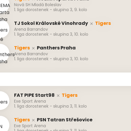
Nová SH Mladá Boleslav
1. liga dorostenek - skupina 3, 9. kolo
TJ Sokol Královské Vinohrady
Tigers
Arena Barrandov
1. liga dorostenek - skupina 3, 10. kolo
Tigers
Panthers Praha
Arena Barrandov
1. liga dorostenek - skupina 3, 10. kolo
FAT PIPE Start98
Tigers
Exe Sport Arena
1. liga dorostenek - skupina 3, 11. kolo
Tigers
PSN Tatran Střešovice
Exe Sport Arena