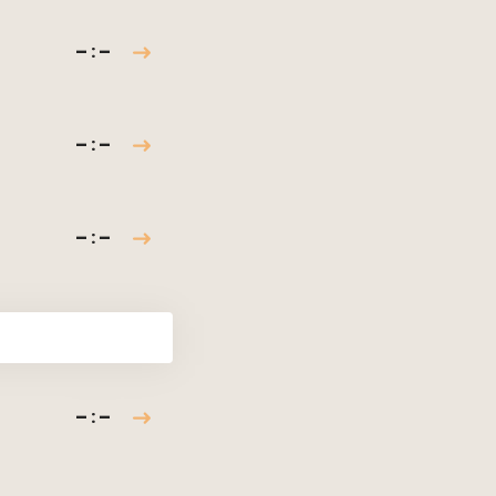
– : –
– : –
– : –
– : –