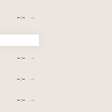
– : –
– : –
– : –
– : –