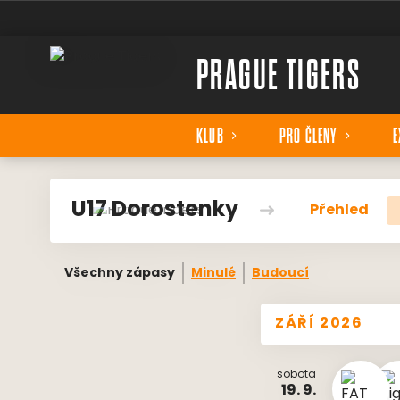
PRAGUE TIGERS
KLUB
PRO ČLENY
E
U17 Dorostenky
Přehled
Všechny zápasy
Minulé
Budoucí
ZÁŘÍ 2026
sobota
19. 9.