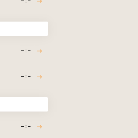
– : –
– : –
– : –
– : –