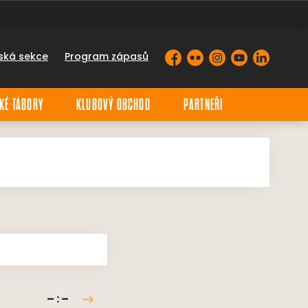
ská sekce
Program zápasů
Facebook
Flickr
Instagram
YouTube
LinkedIn
KÉ TÁBORY
KLUBOVÝ OBCHOD
PARTNEŘI
– : –