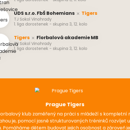
1. liga dorostenek - skupina 3, 11. kolo
UDS s.r.o. FbŠ Bohemians
Tigers
TJ Sokol Vinohrady
1. liga dorostenek - skupina 3, 12. kolo
Tigers
Florbalová akademie MB
TJ Sokol Vinohrady
1. liga dorostenek - skupina 3, 12. kolo
Prague Tigers
florbalový klub zaměřený na práci s mládeží s kompletní
nahou je, pomocí jasně strukturovaných tréninků rozvíjet 
u. Pomáháme dětem budovat jejich osobnost a zároveň j