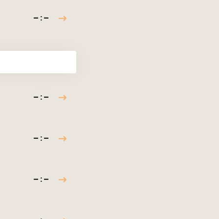
– : –
– : –
– : –
– : –