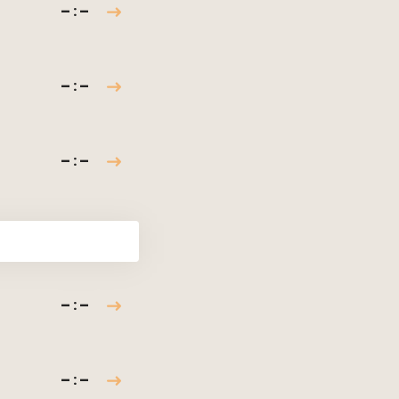
– : –
– : –
– : –
– : –
– : –