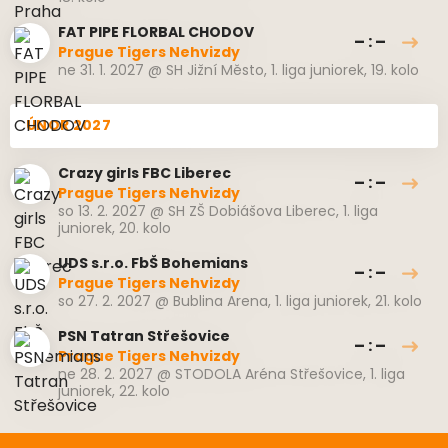
FAT PIPE FLORBAL CHODOV
– : –
Prague Tigers Nehvizdy
ne 31. 1. 2027
@
SH Jižní Město
,
1. liga juniorek, 19. kolo
ÚNOR 2027
Crazy girls FBC Liberec
– : –
Prague Tigers Nehvizdy
so 13. 2. 2027
@
SH ZŠ Dobiášova Liberec
,
1. liga
juniorek, 20. kolo
UDS s.r.o. FbŠ Bohemians
– : –
Prague Tigers Nehvizdy
so 27. 2. 2027
@
Bublina Arena
,
1. liga juniorek, 21. kolo
PSN Tatran Střešovice
– : –
Prague Tigers Nehvizdy
ne 28. 2. 2027
@
STODOLA Aréna Střešovice
,
1. liga
juniorek, 22. kolo