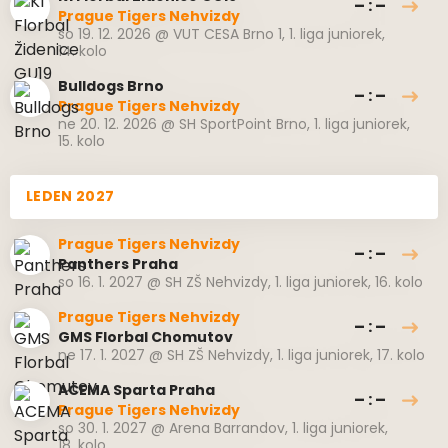
– : –
Prague Tigers Nehvizdy
so 19. 12. 2026
@
VUT CESA Brno 1
,
1. liga juniorek,
14. kolo
Bulldogs Brno
– : –
Prague Tigers Nehvizdy
ne 20. 12. 2026
@
SH SportPoint Brno
,
1. liga juniorek,
15. kolo
LEDEN 2027
Prague Tigers Nehvizdy
– : –
Panthers Praha
so 16. 1. 2027
@
SH ZŠ Nehvizdy
,
1. liga juniorek, 16. kolo
Prague Tigers Nehvizdy
– : –
GMS Florbal Chomutov
ne 17. 1. 2027
@
SH ZŠ Nehvizdy
,
1. liga juniorek, 17. kolo
ACEMA Sparta Praha
– : –
Prague Tigers Nehvizdy
so 30. 1. 2027
@
Arena Barrandov
,
1. liga juniorek,
18. kolo