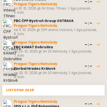
– : –
Prague Tigers Nehvizdy
so 10. 10. 2026
@
SH Stars Třinec
,
1. liga juniorek,
5. kolo
FBC ČPP Bystroň Group OSTRAVA
– : –
Prague Tigers Nehvizdy
ne 11. 10. 2026
@
ČPP Aréna Ostrava
,
1. liga juniorek,
6. kolo
Prague Tigers Nehvizdy
– : –
FBC KAMAT Dobruška
so 24. 10. 2026
@
SH ZŠ Nehvizdy
,
1. liga juniorek,
7. kolo
Prague Tigers Nehvizdy
– : –
Florbal Hradec Králové
ne 25. 10. 2026
@
SH ZŠ Nehvizdy
,
1. liga juniorek,
8. kolo
LISTOPAD 2026
Prague Tigers Nehvizdy
– : –
UDS s.r.o. FbŠ Bohemians