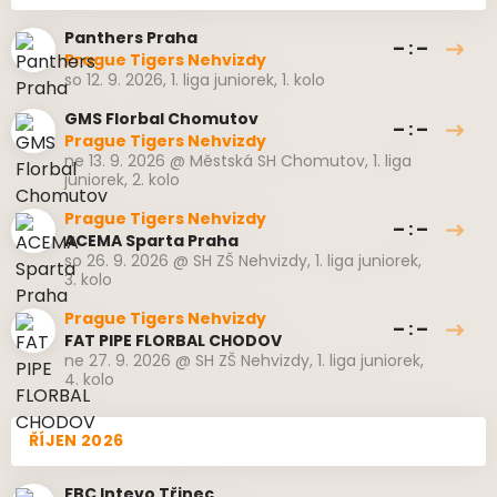
Panthers Praha
– : –
Prague Tigers Nehvizdy
so 12. 9. 2026
,
1. liga juniorek, 1. kolo
GMS Florbal Chomutov
– : –
Prague Tigers Nehvizdy
ne 13. 9. 2026
@
Městská SH Chomutov
,
1. liga
juniorek, 2. kolo
Prague Tigers Nehvizdy
– : –
ACEMA Sparta Praha
so 26. 9. 2026
@
SH ZŠ Nehvizdy
,
1. liga juniorek,
3. kolo
Prague Tigers Nehvizdy
– : –
FAT PIPE FLORBAL CHODOV
ne 27. 9. 2026
@
SH ZŠ Nehvizdy
,
1. liga juniorek,
4. kolo
ŘÍJEN 2026
FBC Intevo Třinec