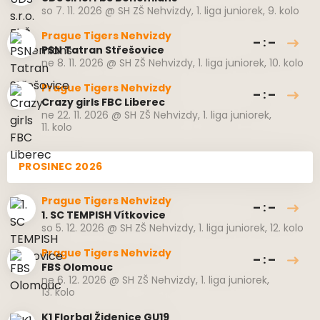
so 7. 11. 2026
@
SH ZŠ Nehvizdy
,
1. liga juniorek, 9. kolo
Prague Tigers Nehvizdy
– : –
PSN Tatran Střešovice
ne 8. 11. 2026
@
SH ZŠ Nehvizdy
,
1. liga juniorek, 10. kolo
Prague Tigers Nehvizdy
– : –
Crazy girls FBC Liberec
ne 22. 11. 2026
@
SH ZŠ Nehvizdy
,
1. liga juniorek,
11. kolo
PROSINEC 2026
Prague Tigers Nehvizdy
– : –
1. SC TEMPISH Vítkovice
so 5. 12. 2026
@
SH ZŠ Nehvizdy
,
1. liga juniorek, 12. kolo
Prague Tigers Nehvizdy
– : –
FBS Olomouc
ne 6. 12. 2026
@
SH ZŠ Nehvizdy
,
1. liga juniorek,
13. kolo
K1 Florbal Židenice GU19