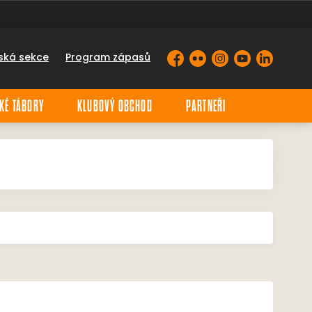
ská sekce
Program zápasů
Facebook
Flickr
Instagram
YouTube
LinkedIn
KÉ TÁBORY
KLUBOVÝ OBCHOD
PARTNEŘI