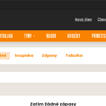
Nový člen
Člen
XTRALIGA
TÝMY
NÁBOR
KROUŽKY
PŘÍMĚSTS
led
Soupiska
Zápasy
Tabulka
Zatím žádné zápasy