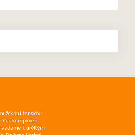
 mužskou i ženskou
u dětí komplexní
e vedeme k určitým