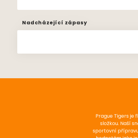
Nadcházející zápasy
Prague Tigers je 
složkou. Naší s
sportovní příprav