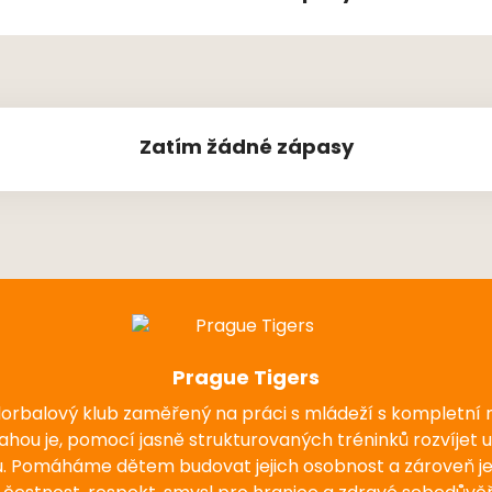
Zatím žádné zápasy
Prague Tigers
florbalový klub zaměřený na práci s mládeží s kompletní
nahou je, pomocí jasně strukturovaných tréninků rozvíjet 
u. Pomáháme dětem budovat jejich osobnost a zároveň j