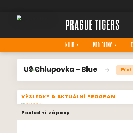
PRAGUE TIGERS
KLUB
PRO ČLENY
E
U9 Chlupovka - Blue
Přeh
VÝSLEDKY & AKTUÁLNÍ PROGRAM
Poslední zápasy