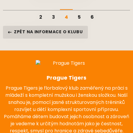
2
3
4
5
6
ZPĚT NA INFORMACE O KLUBU
Prague Tigers
Prague Tigers je florbalový klub zaměřený na práci s
mládeží s kompletní mužskou i ženskou složkou. Naší
snahou je, pomocí jasně strukturovaných tréninků
rozvíjet u dětí komplexní sportovní přípravu.
Pomáháme dětem budovat jejich osobnost a zároveň
je vedeme k určitým hodnotám jako je čestnost,
respekt, smysl pro hranice a zdravé sebedůvěře.