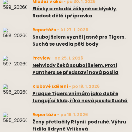
Mládež v akci
-
pá 30. 1. 2026
Elévky a mladší žákyně se blýskly.
Radost dělá i přípravka
Reportáže
-
út 27. 1. 2026
Souboj šelem vyzněl jasně pro Tigers.
Suchá se uvedla pěti body
Preview
-
ne 25. 1. 2026
Nehvizdy čeká souboj šelem. Proti
Panthers se představí nová posila
Klubové sdělení
-
po 19. 1. 2026
Prague Tigers vnímám jako dobře
fungující klub, říká nová posila Suchá
Reportáže
-
po 19. 1. 2026
Ženy přetlačily Rtyni i podruhé. Výhru
řídila lídryně Vrlíková