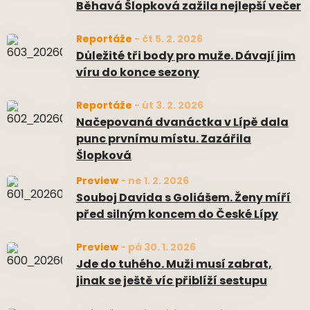
Běhavá Šlopková zažila nejlepší večer
Reportáže
-
čt 5. 2. 2026
Důležité tři body pro muže. Dávají jim
víru do konce sezony
Reportáže
-
út 3. 2. 2026
Načepovaná dvanáctka v Lípě dala
punc prvnímu místu. Zazářila
Šlopková
Preview
-
ne 1. 2. 2026
Souboj Davida s Goliášem. Ženy míří
před silným koncem do České Lípy
Preview
-
pá 30. 1. 2026
Jde do tuhého. Muži musí zabrat,
jinak se ještě víc přiblíží sestupu