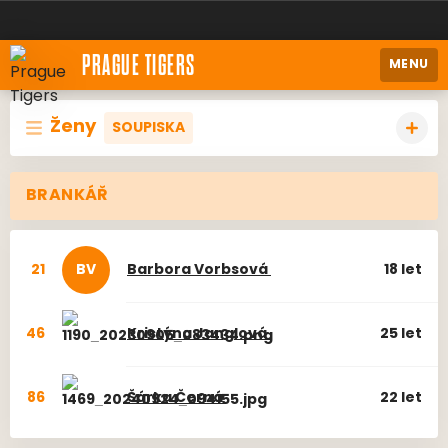
PRAGUE TIGERS
MENU
Ženy
SOUPISKA
BRANKÁŘ
21
BV
Barbora
Vorbsová
18 let
46
Kristýna
Janglová
25 let
86
Šárka
Černá
22 let