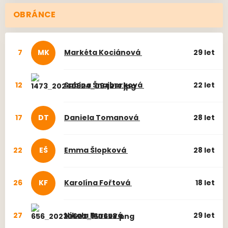
OBRÁNCE
7
MK
Markéta
Kociánová
29 let
12
Sabina
Šnajberková
22 let
17
DT
Daniela
Tomanová
28 let
22
EŠ
Emma
Šlopková
28 let
26
KF
Karolína
Fořtová
18 let
27
Nikola
Bursová
29 let