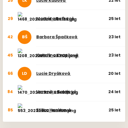
25
LK
Lucie
Kubová
22 let
29
Markéta
Baťková
25 let
42
BŠ
Barbora
Špačková
23 let
45
Kateřina
Kvapilová
23 let
66
LD
Lucie
Dryáková
20 let
84
Veronika
Balejová
24 let
85
Eliška
Horáková
25 let