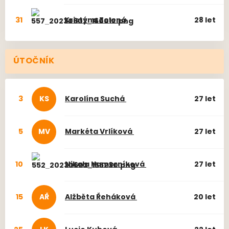
31
Kristýna
Zelená
28 let
ÚTOČNÍK
3
KS
Karolína
Suchá
27 let
5
MV
Markéta
Vrlíková
27 let
10
Nikola
Hamerníková
27 let
15
AŘ
Alžběta
Řeháková
20 let