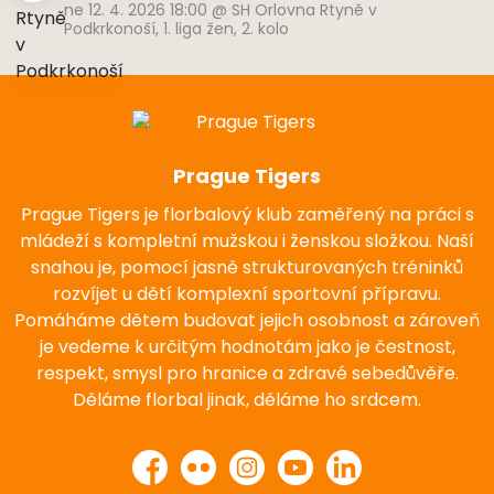
ne 12. 4. 2026 18:00
@
SH Orlovna Rtyně v
Podkrkonoší
,
1. liga žen, 2. kolo
Prague Tigers
Prague Tigers je florbalový klub zaměřený na práci s
mládeží s kompletní mužskou i ženskou složkou. Naší
snahou je, pomocí jasně strukturovaných tréninků
rozvíjet u dětí komplexní sportovní přípravu.
Pomáháme dětem budovat jejich osobnost a zároveň
je vedeme k určitým hodnotám jako je čestnost,
respekt, smysl pro hranice a zdravé sebedůvěře.
Děláme florbal jinak, děláme ho srdcem.
Facebook
Flickr
Instagram
YouTube
LinkedIn