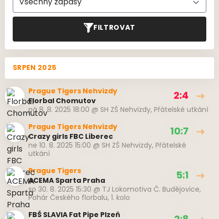
FILTROVAT
SRPEN 2025
Prague Tigers Nehvizdy
2:4
Florbal Chomutov
pá 8. 8. 2025 18:00
@
SH ZŠ Nehvizdy
,
Přátelské utkání
Prague Tigers Nehvizdy
10:7
Crazy girls FBC Liberec
ne 10. 8. 2025 15:00
@
SH ZŠ Nehvizdy
,
Přátelské
utkání
Prague Tigers
5:1
ACEMA Sparta Praha
so 30. 8. 2025 15:30
@
TJ Lokomotiva Č. Budějovice
,
Pohár Českého florbalu, 1. kolo
FBŠ SLAVIA Fat Pipe Plzeň