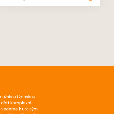
 mužskou i ženskou
u dětí komplexní
e vedeme k určitým