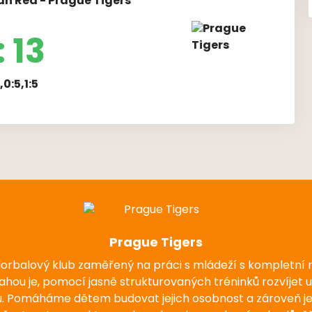
ň Red - Prague Tigers
: 13
,0:5,1:5
Prague Tigers
florbalový klub zaměřený na práci s mládeží s kompletní
nahou je, pomocí jasně strukturovaných tréninků rozvíjet 
u. Pomáháme dětem budovat jejich osobnost a zároveň j