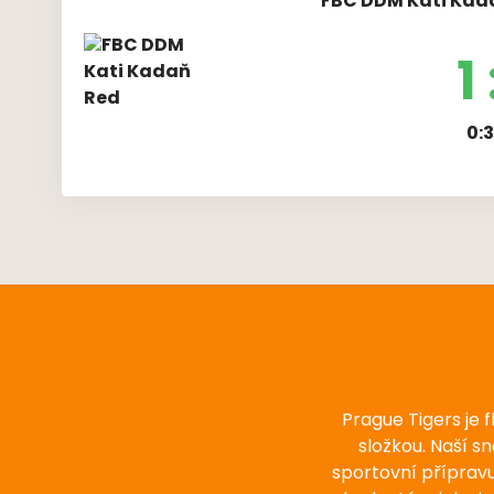
FBC DDM Kati Kada
1 
0:3
Prague Tigers je 
složkou. Naší s
sportovní příprav