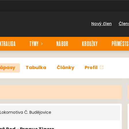
Nový člen
Člen
XTRALIGA
TÝMY
NÁBOR
KROUŽKY
PŘÍMĚSTS
ápasy
Tabulka
Články
Profil
Lokomotiva Č. Budějovice