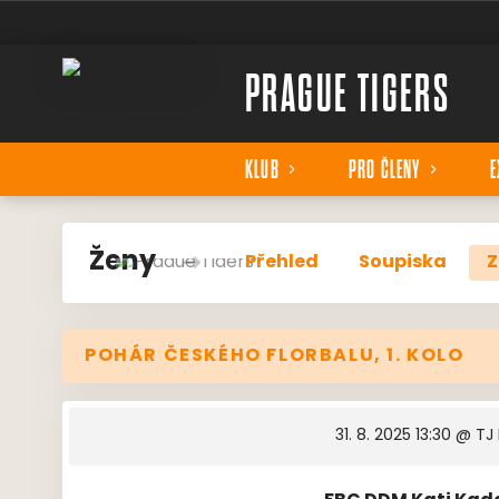
PRAGUE TIGERS
KLUB
PRO ČLENY
E
Ženy
Přehled
Soupiska
Z
POHÁR ČESKÉHO FLORBALU, 1. KOLO
31. 8. 2025 13:30
@ TJ 