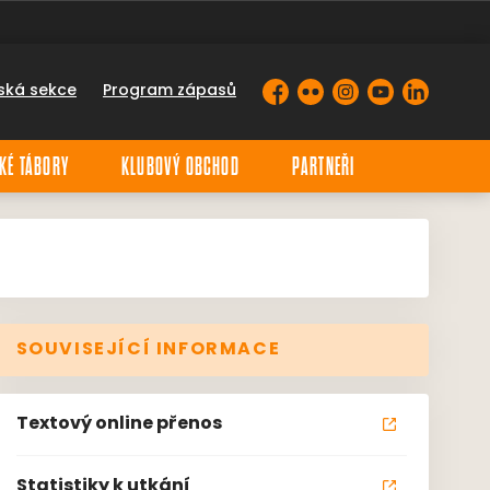
ská sekce
Program zápasů
Facebook
Flickr
Instagram
YouTube
LinkedIn
KÉ TÁBORY
KLUBOVÝ OBCHOD
PARTNEŘI
SOUVISEJÍCÍ INFORMACE
Textový online přenos
Statistiky k utkání