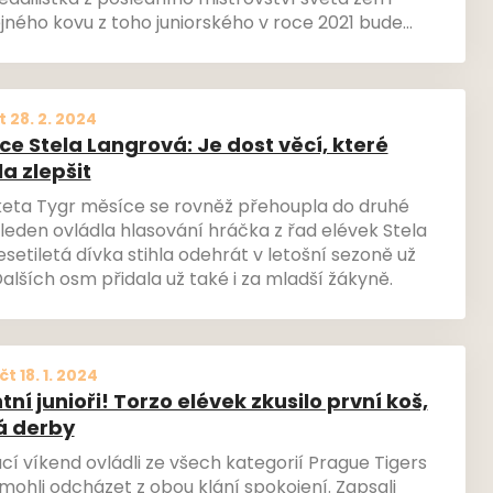
ailistka z posledního mistrovství světa žen i
ejného kovu z toho juniorského v roce 2021 bude
nné zkušenosti budoucím holčičím nadějím.
ohou těšit nejen na cenné zkušenosti, ale i na
z reprezentace či života ve Švédsku.
t 28. 2. 2024
e Stela Langrová: Je dost věcí, které
a zlepšit
keta Tygr měsíce se rovněž přehoupla do druhé
 leden ovládla hlasování hráčka z řad elévek Stela
setiletá dívka stihla odehrát v letošní sezoně už
alších osm přidala už také i za mladší žákyně.
čt 18. 1. 2024
ní junioři! Torzo elévek zkusilo první koš,
á derby
cí víkend ovládli ze všech kategorií Prague Tigers
ří mohli odcházet z obou klání spokojení. Zapsali