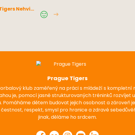
Tigers Nehviz
Prague Tigers
florbalový klub zaměřený na práci s mládeží s kompletní
nahou je, pomocí jasně strukturovaných tréninků rozvíjet 
u. Pomáháme dětem budovat jejich osobnost a zároveň j
 čestnost, respekt, smysl pro hranice a zdravé sebedůvěř
jinak, děláme ho srdcem.