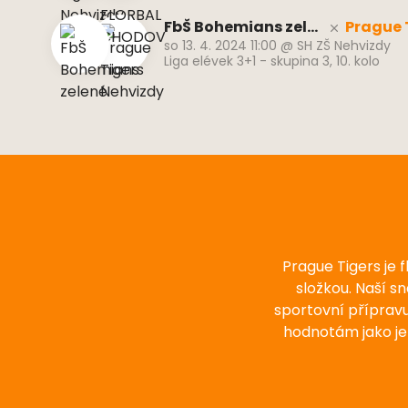
FbŠ Bohemians zele
Prague 
so 13. 4. 2024 11:00
@
SH ZŠ Nehvizdy
né
dy
Liga elévek 3+1 - skupina 3, 10. kolo
Prague Tigers je 
složkou. Naší s
sportovní příprav
hodnotám jako je