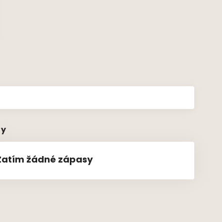
sy
Zatím žádné zápasy