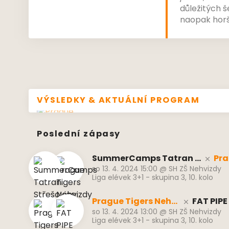
důležitých š
naopak horší
elitou se př
hráček. Předs
VÝSLEDKY & AKTUÁLNÍ PROGRAM
Poslední zápasy
SummerCamps Tatran S
Pra
so 13. 4. 2024 15:00
@
SH ZŠ Nehvizdy
třešovice
hvi
Liga elévek 3+1 - skupina 3, 10. kolo
Prague Tigers Nehvi
FAT PIP
so 13. 4. 2024 13:00
@
SH ZŠ Nehvizdy
zdy
DOV
Liga elévek 3+1 - skupina 3, 10. kolo