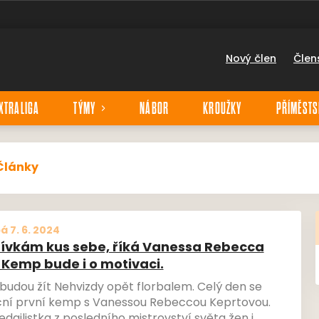
Nový člen
Člen
XTRALIGA
TÝMY
NÁBOR
KROUŽKY
PŘÍMĚSTS
Články
á 7. 6. 2024
dívkám kus sebe, říká Vanessa Rebecca
 Kemp bude i o motivaci.
budou žít Nehvizdy opět florbalem. Celý den se
ní první kemp s Vanessou Rebeccou Keprtovou.