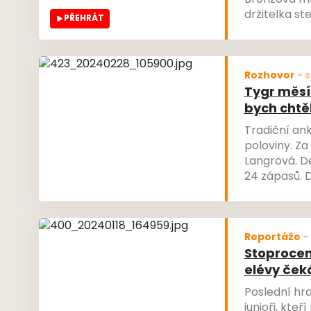
Bronzová med
držitelka st
PŘEHRÁT
předávat ce
Děvčata se m
zajímavosti 
Rozhovor
-
s
Tygr měsíc
bych chtěl
Tradiční an
poloviny. Za
Langrová. De
24 zápasů. D
Reportáže
-
Stoprocent
elévy ček
Poslední hra
junioři, kte