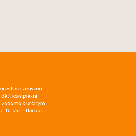
 mužskou i ženskou
u dětí komplexní
e vedeme k určitým
e. Děláme florbal