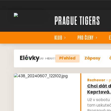
PRAGUE TIGERS
KLUB
PRO ČLENY
E
Elévky
Přehled
Zápasy
Rozhovor
-
p
Chci dát 
Keprtová.
Už v sobotu 
tam uskuteč