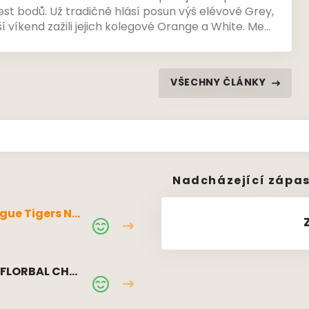
est bodů. Už tradičně hlásí posun výš elévové Grey,
 víkend zažili jejich kolegové Orange a White. Mezi
edstavily elévky, které doplatily na nízký počet
tavili se také starší žáci i žákyně.
VŠECHNY ČLÁNKY
Nadcházející zápa
gue Tigers Ne
zdy
E FLORBAL CHO