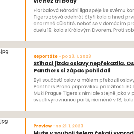
víc než tři body
Florbalová Národní liga spěje ke svému k
Tigers zbývá odehrát čtyři kola a hned prv
enormně důležité, neboť se v domácím pro
duelu 19. kola s Královým Dvorem. Proti so
a devátý tým soutěže, který stále sahá po 
je naplánováno už na odpoledních 14 hodin
Reportáže
-
po 23. 1. 2023
Stíhací jízda oslavy nepřekazila. Os
Panthers si zápas pohlídali
Byli součástí oslav a málem překazili oslavy
Panthers Praha připravili ku příležitosti 30 
Muži Prague Tigers s nimi ale stejně jako 
svedli vyrovnanou partii, nicméně v 18, kole prohráli 6:8 a ve
florbalové Národní lize je v tabulce předsko
Preview
-
so 21. 1. 2023
Muže v souboji šelem čekají vypro