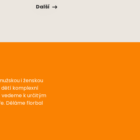
Další
 mužskou i ženskou
u dětí komplexní
e vedeme k určitým
e. Děláme florbal