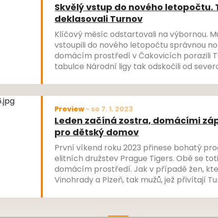
Skvělý vstup do nového letopočtu.
deklasovali Turnov
Klíčový měsíc odstartovali na výbornou. M
vstoupili do nového letopočtu správnou no
domácím prostředí v Čakovicích porazili T
tabulce Národní ligy tak odskočili od sev
stále mají na dosah kýžené play-off, které si
letošní sezonu.
Preview
-
so 7. 1. 2023
Leden začíná zostra, domácími zápa
pro dětský domov
První víkend roku 2023 přinese bohatý pr
elitních družstev Prague Tigers. Obě se tot
domácím prostředí. Jak v případě žen, které
Vinohrady a Plzeň, tak mužů, jež přivítají T
pro dobrou věc. Všechny tři víkendové due
ozvláštněny Tříkrálovou dobročinnou sbírk
dětský domov.