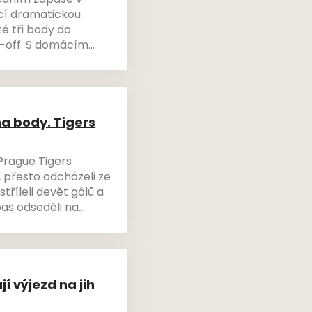
ledním zápase v
ácí dramatickou
té tři body do
ay-off. S domácím
k rozloučili další
nervové soustavy
na body. Tigers
Prague Tigers
 přesto odcházeli ze
tříleli devět gólů a
pas odseděli na
součtu všech
í výjezd na jih