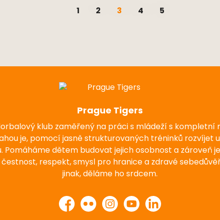
1
2
3
4
5
Prague Tigers
florbalový klub zaměřený na práci s mládeží s kompletní
nahou je, pomocí jasně strukturovaných tréninků rozvíjet 
u. Pomáháme dětem budovat jejich osobnost a zároveň j
 čestnost, respekt, smysl pro hranice a zdravé sebedůvěř
jinak, děláme ho srdcem.
Facebook
Flickr
Instagram
YouTube
LinkedIn