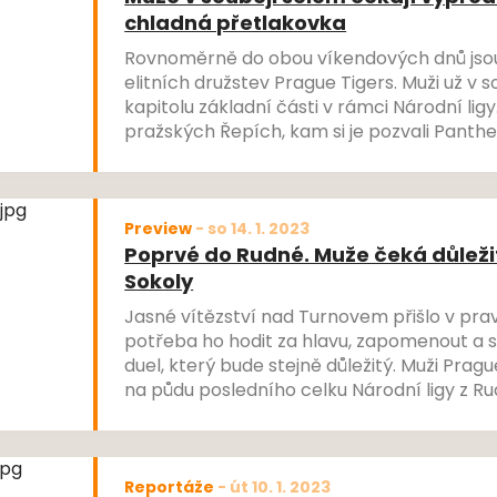
chladná přetlakovka
Rovnoměrně do obou víkendových dnů jsou
elitních družstev Prague Tigers. Muži už v 
kapitolu základní části v rámci Národní ligy
pražských Řepích, kam si je pozvali Panth
patřit ženám, které čeká v rámci 20. kola 
tamější chladné přetlakové haly, kde se s
Strašecím.
Preview
-
so 14. 1. 2023
Poprvé do Rudné. Muže čeká důleži
Sokoly
Jasné vítězství nad Turnovem přišlo v prav
potřeba ho hodit za hlavu, zapomenout a so
duel, který bude stejně důležitý. Muži Prague
na půdu posledního celku Národní ligy z Rud
by výrazně přiživily jejich naděje na postup
Reportáže
-
út 10. 1. 2023