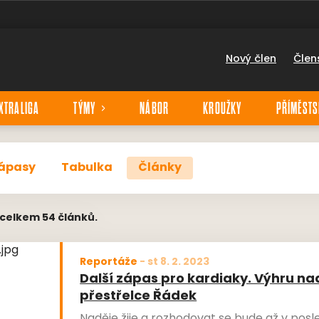
Nový člen
Člen
XTRALIGA
TÝMY
NÁBOR
KROUŽKY
PŘÍMĚSTS
ápasy
Tabulka
Články
 celkem 54 článků.
Reportáže
-
st 8. 2. 2023
Další zápas pro kardiaky. Výhru nadě
přestřelce Řádek