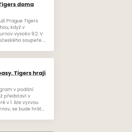
 Tigers doma
uži Prague Tigers
hou, když v
urnov vysoko 9:2. V
eročeského soupeře a
 dali za cíl pro
sy. Tigers hrají
ogram v podání
iž představí v
 v 1. lize vyzvou
urnov, se bude hrát
ly budou totiž
ou pro klánovický