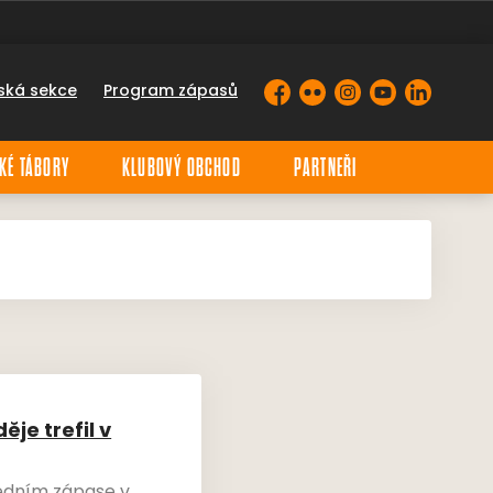
ská sekce
Program zápasů
Facebook
Flickr
Instagram
YouTube
LinkedIn
KÉ TÁBORY
KLUBOVÝ OBCHOD
PARTNEŘI
je trefil v