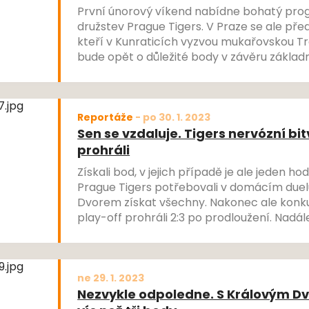
První únorový víkend nabídne bohatý prog
družstev Prague Tigers. V Praze se ale pře
kteří v Kunraticích vyzvou mukařovskou Tr
bude opět o důležité body v závěru základní
snazší soupeře budou mít ženy, které čekaj
Čech. Tento výjezd je víc než florbalový, a
hodně vítaný před play-off.
Reportáže
-
po 30. 1. 2023
Sen se vzdaluje. Tigers nervózní bi
prohráli
Získali bod, v jejich případě je ale jeden h
Prague Tigers potřebovali v domácím duel
Dvorem získat všechny. Nakonec ale konkur
play-off prohráli 2:3 po prodloužení. Nadál
desátí s tříbodovým odstupem právě na s
ne 29. 1. 2023
Nezvykle odpoledne. S Královým Dv