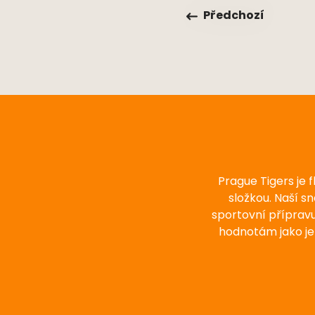
Předchozí
Prague Tigers je 
složkou. Naší s
sportovní příprav
hodnotám jako je