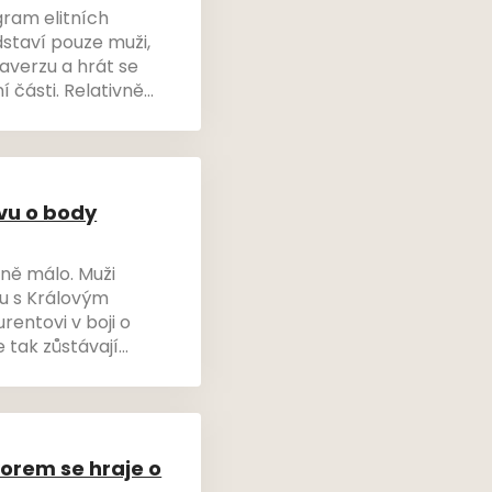
ram elitních
dstaví pouze muži,
averzu a hrát se
 části. Relativně
í dva zápasy na jihu
le také stmelovací a
tvu o body
odně málo. Muži
u s Královým
entovi v boji o
e tak zůstávají
vého přemožitele.
orem se hraje o