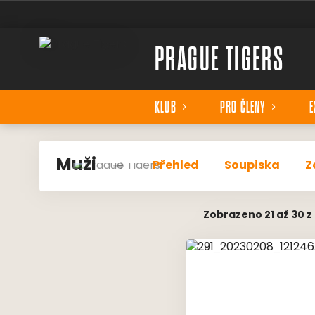
PRAGUE TIGERS
KLUB
PRO ČLENY
E
Muži
Přehled
Soupiska
Z
Zobrazeno 21 až 30 z