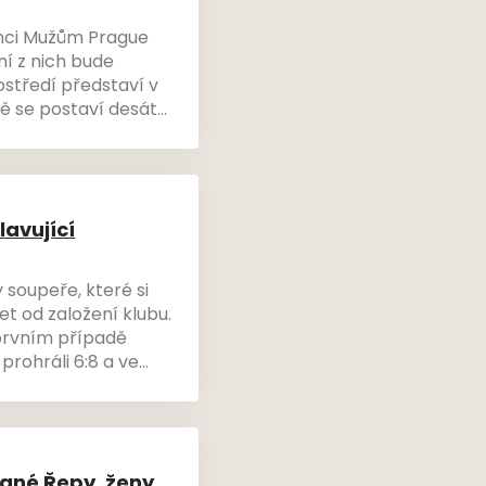
onci Mužům Prague
ní z nich bude
středí představí v
bě se postaví desátý
play off. Úvodní buly
.
lavující
 soupeře, které si
let od založení klubu.
v prvním případě
čil Králův Dvůr.
dané Řepy, ženy