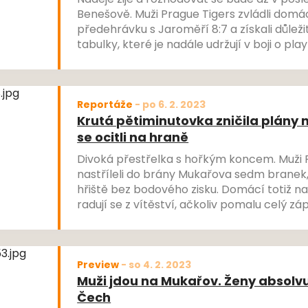
Naděje žije a rozhodovat se bude až v pos
Benešově. Muži Prague Tigers zvládli dom
předehrávku s Jaroměří 8:7 a získali důleži
tabulky, které je nadále udržují v boji o pl
prostředí v základní částí Národní ligy se ta
drakonickou bitvou, která opět prověřila 
všech účastníků i přihlížejících.
Reportáže
-
po 6. 2. 2023
Krutá pětiminutovka zničila plány 
se ocitli na hraně
Divoká přestřelka s hořkým koncem. Muži 
nastříleli do brány Mukařova sedm branek,
hřiště bez bodového zisku. Domácí totiž nas
radují se z vítěství, ačkoliv pomalu celý zá
trestné lavici. Od rozhodčích vyfasovali v 
prohřešků 56 trestných minut.
Preview
-
so 4. 2. 2023
Muži jdou na Mukařov. Ženy absolvuj
Čech