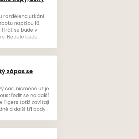
 rozdělena utkání
sobotu napíšou 18.
. Hrát se bude v
ers. Neděle bude
výjezd do Kladna a
třetnou s Novým
tý zápas se
ý čas, nicméně už je
ustředit se na další
 Tigers totiž zavítají
né a další tři body
 do play-off.